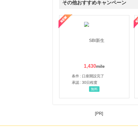
その他おすすめキャンペーン
ルナ ファミリーコース
ギフ活
三井シ
1,430
条件 : 口座開設完了
承認 : 30日程度
無料
[PR]