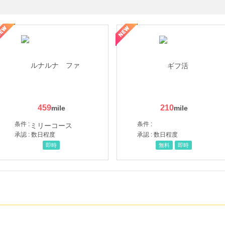
ョッピングパークカード《セゾン》
459
210
条件 :
条件 :
承認 : 数日程度
承認 : 数日程度
即時
無料
即時