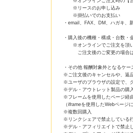
※オンラインご注文時の【営業
にお申し込みがありました
※リースのお申し込み
24時間前
※掛払いでのお支払い
Yahoo!ショッピング
・email、FAX、DM、ハガ
2.0
%mile
にお申し込みがありました
・購入後の機種・構成・台数・
24時間前
※オンラインでご注文を頂い
ホットペッパーグルメ
100
mile
ご注文後のご変更の場合は、
にお申し込みがありました
9時間前
・その他 報酬対象外となるケー
ソースネクスト
※ご注文後のキャンセルや、返
5.0
%mile
にお申し込みがありました
※ユーザのブラウザの設定で、
※デル・アウトレット製品の購
※フレームを使用したページ経
（iframeを使用したWebペー
※複数回購入
※リンクシェアで禁止している
※デル・アフィリエイトで禁止