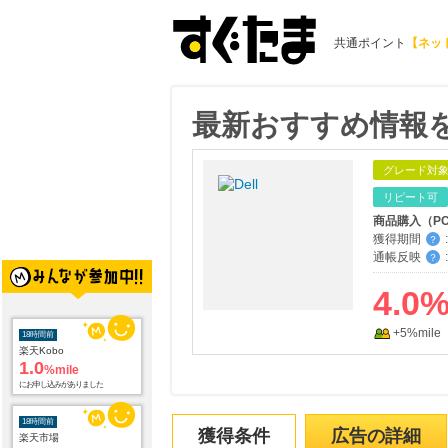
共通ポイント
【ネッ
最新おすすめ情報を
グレード対
リピート可
商品購入（P
獲得期間
:
？
通帳反映
:
？
4.0
+5%mile
18時間前
楽天Kobo
1.0
%mile
にお申し込みがありました
18時間前
獲得条件
広告の詳細
楽天市場