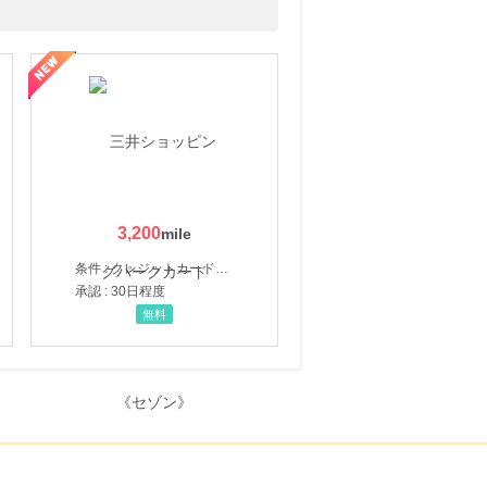
3,200
条件 : クレジットカード申込・発券
承認 : 30日程度
無料