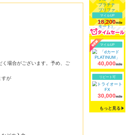
マイルUP
18,200
mile
詳細
マイルUP
40,000
だく場合がございます。予め、ご
mile
詳細
リピート可
ますが
30,000
mile
もっと見る