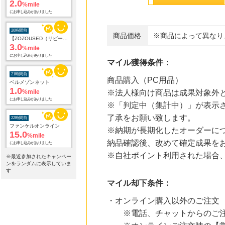
2.0
%mile
にお申し込みがありました
20時間前
商品価格
※商品によって異なり
【ZOZOUSED（リピート購入）】
3.0
%mile
にお申し込みがありました
マイル獲得条件：
21時間前
商品購入（PC用品）
ベルメゾンネット
1.0
%mile
※法人様向け商品は成果対象外
にお申し込みがありました
※「判定中（集計中）」が表示さ
了承をお願い致します。
22時間前
ファンケルオンライン
※納期が長期化したオーダーに
15.0
%mile
納品確認後、改めて確定成果を
にお申し込みがありました
※自社ポイント利用された場合
※最近参加されたキャンペー
24時間前
ンをランダムに表示していま
電子貸本Renta!
す
14.0
%mile
マイル却下条件：
にお申し込みがありました
・オンライン購入以外のご注文
24時間前
※電話、チャットからのご注
国内最大級の総合電子書籍ストア ブックライブ
3.0
%mile