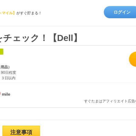
ログイン
トマイル】
がすぐ貯まる！
チェック！【Dell】
象
C用品）
90日程度
３日以内
%
すぐたまはアフィリエイト広告
注意事項