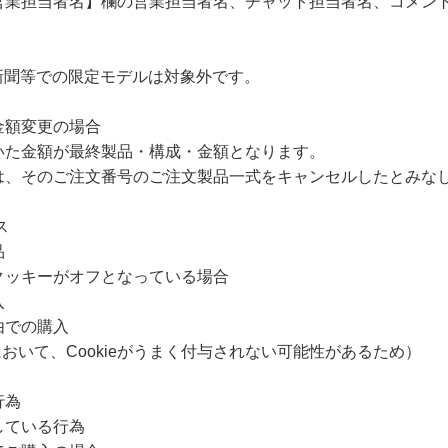
担当者名】欄の営業担当者名、チャット担当者名、コメン
キ、新聞等での限定モデルは対象外です。
金額変更の場合
た金額が最終製品・構成・金額となります。
そのご注文番号のご注文製品一式をキャンセルしたとみな
ス
品
クッキーがオフとなっている場合
入
由での購入
ジにおいて、Cookieがうまく付与されない可能性があるため）
行為
している行為