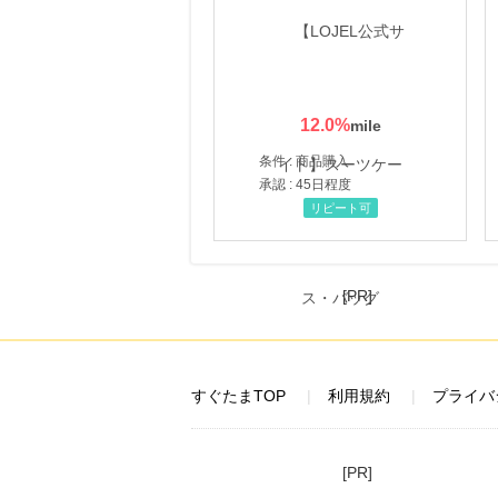
12.0
%
条件 : 商品購入
承認 : 45日程度
リピート可
[PR]
すぐたまTOP
利用規約
プライバ
[PR]