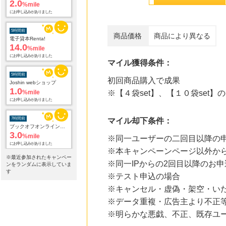
2.0
%mile
にお申し込みがありました
5時間前
商品価格
商品により異なる
電子貸本Renta!
14.0
%mile
にお申し込みがありました
マイル獲得条件：
5時間前
初回商品購入で成果
Joshin webショップ
1.0
%mile
※【４袋set】、【１０袋set
にお申し込みがありました
7時間前
マイル却下条件：
ブックオフオンライン販売
3.0
%mile
※同一ユーザーの二回目以降の申
にお申し込みがありました
※本キャンペーンページ以外か
※最近参加されたキャンペー
※同一IPからの2回目以降のお申
22時間前
ンをランダムに表示していま
楽天市場
す
※テスト申込の場合
2.0
%mile
※キャンセル・虚偽・架空・い
にお申し込みがありました
※データ重複・広告主より不正
22時間前
※明らかな悪戯、不正、既存ユ
楽天ブックス
1.0
%mile