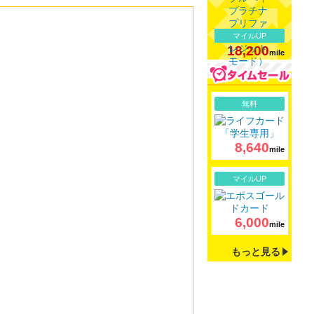
マイルUP
18,200
mile
詳細
無料
8,640
mile
詳細
マイルUP
6,000
mile
もっと見る