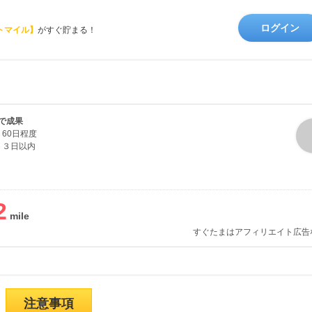
ログイン
トマイル】
がすぐ貯まる！
で成果
60日程度
３日以内
2
すぐたまはアフィリエイト広告
注意事項