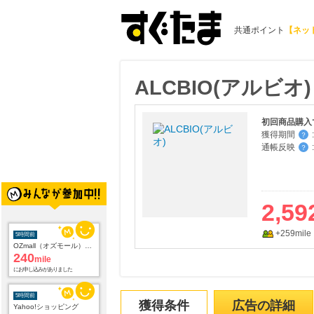
共通ポイント
【ネッ
ALCBIO(アルビオ)
初回商品購入
獲得期間
:
？
通帳反映
:
？
2,59
+259mile
5時間前
OZmall（オズモール） ヘアサロン
240
mile
にお申し込みがありました
5時間前
獲得条件
広告の詳細
Yahoo!ショッピング