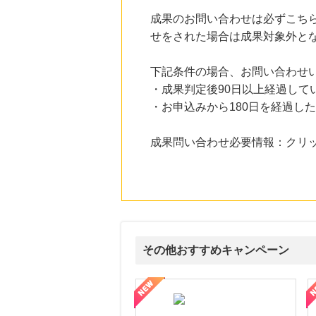
にお申し込みがありました
成果のお問い合わせは必ずこち
23時間前
せをされた場合は成果対象外と
HMV & BOOKS online
3.0
%mile
にお申し込みがありました
下記条件の場合、お問い合わせ
・成果判定後90日以上経過して
24時間前
・お申込みから180日を経過し
【冷製ポタージュ】新規商品購入
900
mile
にお申し込みがありました
成果問い合わせ必要情報：クリッ
5時間前
じゃらんnet
1.0
%mile
にお申し込みがありました
その他おすすめキャンペーン
頼と高価買取を実現！ブランド品・貴金属の無料査定
【ファビウス公式EC】すべての女性を美しくをテーマにした商品で女
【IT