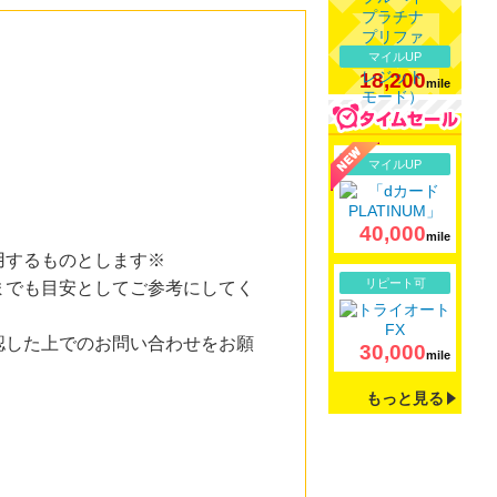
マイルUP
18,200
mile
詳細
マイルUP
40,000
mile
用するものとします※
詳細
リピート可
までも目安としてご参考にしてく
認した上でのお問い合わせをお願
30,000
mile
もっと見る