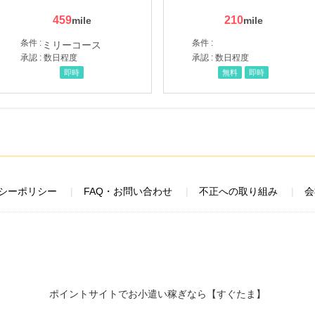
459
210
条件 :
条件 :
承認 : 数日程度
承認 : 数日程度
即時
無料
即時
シーポリシー
FAQ・お問い合わせ
不正への取り組み
会
ポイントサイトでお小遣い稼ぎなら【すぐたま】