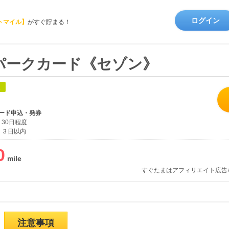
ログイン
トマイル】
がすぐ貯まる！
パークカード《セゾン》
象
ード申込・発券
30日程度
３日以内
0
すぐたまはアフィリエイト広告
注意事項