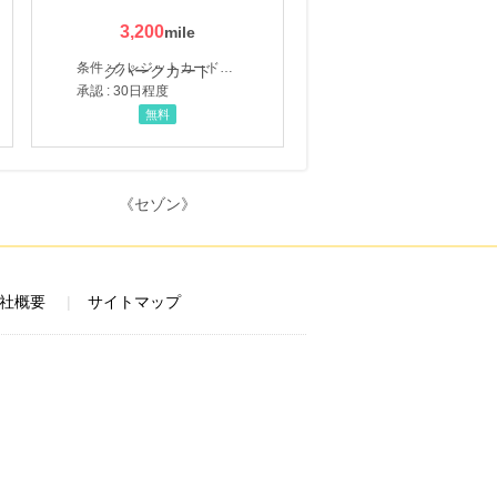
3,200
条件 : クレジットカード申込・発券
承認 : 30日程度
無料
社概要
サイトマップ