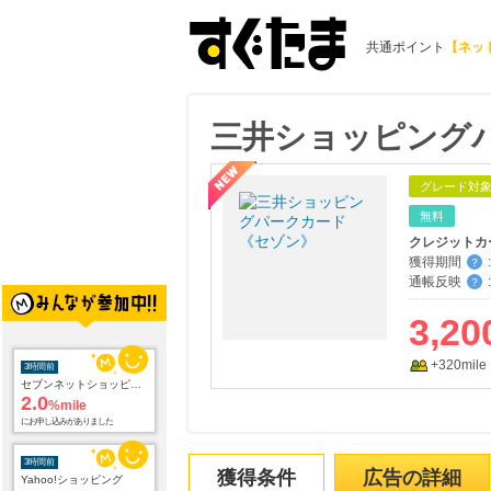
共通ポイント
【ネッ
三井ショッピング
グレード対
無料
クレジットカ
獲得期間
:
？
通帳反映
:
？
3,20
+320mile
3時間前
セブンネットショッピング(セブン-イレブン受取なら送料無料)
2.0
%mile
にお申し込みがありました
3時間前
獲得条件
広告の詳細
Yahoo!ショッピング