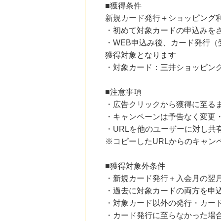
■獲得条件
にお申し込みがありました
新規カード発行＋ショッピング
24時間前
・初めて対象カードの申込みを
ファンケルオンライン
15.0
%mile
・WEB申込み後、カード発行（
にお申し込みがありました
獲得対象となります
・対象カード：三井ショッピン
24時間前
ANAの国内・海外ツアー【ANAトラベラーズ】
2,000
mile
■注意事項
にお申し込みがありました
・広告クリックから獲得に至る
2時間前
・キャンペーンは予告なく変更
Trip.com（トリップドットコム）ホテル
5.0
%mile
・URLを他のユーザーに対し共
にお申し込みがありました
※コピーしたURLからのキャン
■獲得対象外条件
・新規カード発行＋入会月の翌月
・過去に対象カードの両方を申
・対象カード以外の発行・カー
・カード発行に至らなかった場