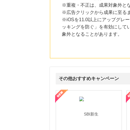
※重複・不正は、成果対象外と
※広告クリックから成果に至る
※iOSを11.0以上にアップグレ
ッキングを防ぐ」を有効にして
象外となることがあります。
その他おすすめキャンペーン
ルナ ファミリーコース
ギフ活
三井シ