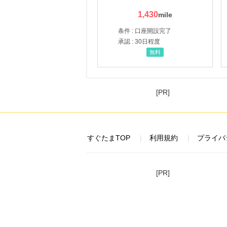
1,430
条件 : 口座開設完了
承認 : 30日程度
無料
[PR]
すぐたまTOP
利用規約
プライバ
[PR]