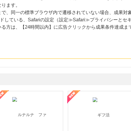
なります。
まで、同一の標準ブラウザ内で遷移されていない場合、成果対
ードしている、Safariの設定（設定≫Safari≫プライバシー
いる方は、【24時間以内】に広告クリックから成果条件達成ま
ョッピングパークカード《セゾン》