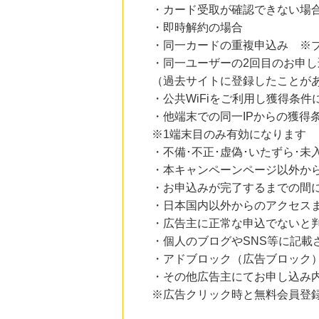
・カード受取が確認できない場
・即時解約の場合
・同一カードの重複申込み ※
・同一ユーザーの2回目のお申し
（過去サイトに登録したことが
・公共WiFiをご利用し獲得条件
・他端末での同一IPからの獲得
※1端末目のみ有効になります
・不備･不正･虚偽･いたずら･未
・本キャンペーンページ以外か
・お申込みが完了するまでの間
・日本国内以外からのアクセスま
・広告主に正常な申込でないと
・個人のブログやSNS等に記載
・アドブロック（広告ブロック
・その他広告主にてお申し込み
※広告クリック時と無料会員登