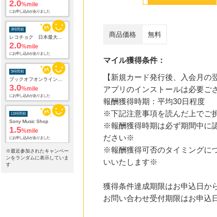
2.0
%mile
にお申し込みがありました
3時間前
商品価格
無料
レコチョク 日本最大級の音楽配信サイト
2.0
%mile
にお申し込みがありました
マイル獲得条件：
5時間前
【新規カード発行後、入会月の翌
ブックオフオンライン販売
3.0
%mile
アプリのインストールは必要ご
にお申し込みがありました
報酬獲得時期：平均30日程度
※下記注意事項を読んだ上でご
11時間前
Sony Music Shop
※報酬獲得時期は必ず期間中に
1.5
%mile
ださい※
にお申し込みがありました
※報酬獲得可否のタイミングに
※最近参加されたキャンペー
20時間前
ンをランダムに表示していま
いいたします※
楽天Kobo
す
1.0
%mile
にお申し込みがありました
獲得条件達成期限はお申込日から
お問い合わせ受付期限はお申込日
20時間前
楽天市場
2.0
%mile