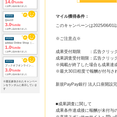
14.0
%mile
にお申し込みがありました
マイル獲得条件：
6時間前
Qoo10
3.0
%mile
このキャンペーンは2025/06
にお申し込みがありました
※ご注意点※
6時間前
adidas Online Shop（アディダスオンラインショップ）
1.0
%mile
成果受付期限 ：広告クリック
にお申し込みがありました
成果調査受付期限：広告クリック
9時間前
※掲載が終了した場合も成果達
ブックオフオンライン販売
3.0
%mile
※最大30日程度で報酬が付与さ
にお申し込みがありました
※最近参加されたキャンペー
新規PayPay銀行 法人口座開
24時間前
ンをランダムに表示していま
楽天ブックス
す
1.0
%mile
にお申し込みがありました
■成果調査に関して
24時間前
成果条件達成後に報酬が未付与
楽天市場 おすすめブランド
1.0
%mile
※直接スポンサーサイトへ問い