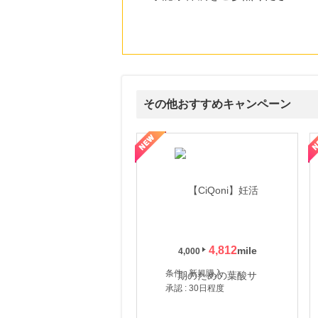
その他おすすめキャンペーン
式サイト】スーツケース・バッグ
【ロデオドライブ】創業70年の信頼と高価買取を実現！ブランド品
【ファビウス公式EC】すべて
4,812
4,000
条件 : 新規購入
承認 : 30日程度