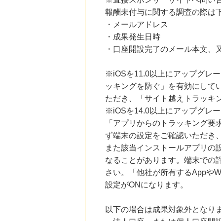
にお申し込みがありました
報酬未付与に関する調査の際は
・メールアドレス
24時間前
楽天Kobo
・成果発生日時
1.0
%mile
・口座開設完了のメール本文、
にお申し込みがありました
24時間前
※iOSを11.0以上にアップグレ
楽天市場
2.0
%mile
ッキングを防ぐ」を有効にして
にお申し込みがありました
ただき、「サイト越えトラッキン
※iOSを14.0以上にアップ
6時間前
大丸松坂屋オンラインショッピング
「アプリからのトラッキング要
2.8
%mile
ず端末の設定をご確認いただき
にお申し込みがありました
また該当インストールアプリの
なることがあります。端末での
さい。「他社が所有するAppや
設定がONになります。
以下の場合は成果対象外となり