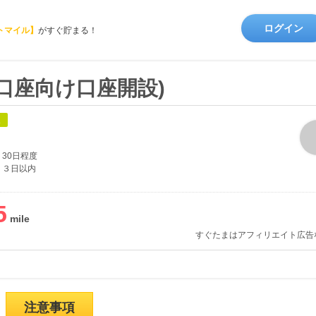
ログイン
トマイル】
がすぐ貯まる！
人口座向け口座開設)
象
30日程度
３日以内
5
すぐたまはアフィリエイト広告
注意事項