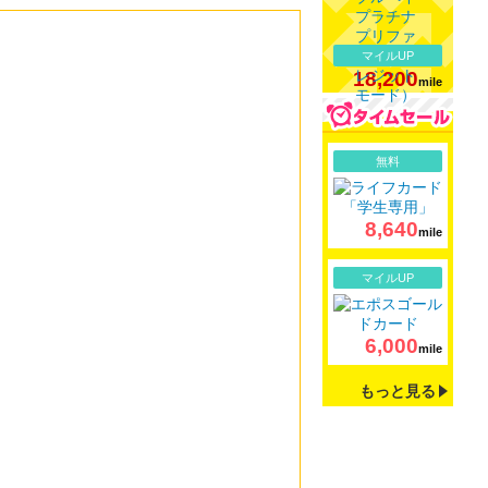
マイルUP
18,200
mile
詳細
無料
8,640
mile
詳細
マイルUP
6,000
mile
もっと見る