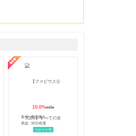
10.0
%
条件 : 商品購入
承認 : 30日程度
リピート可