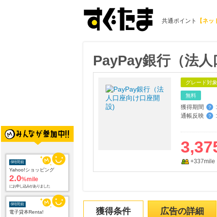
共通ポイント
【ネッ
PayPay銀行（法
グレード対
無料
獲得期間
:
？
通帳反映
:
？
3,37
+337mile
6時間前
Yahoo!ショッピング
2.0
%mile
にお申し込みがありました
6時間前
獲得条件
広告の詳細
電子貸本Renta!