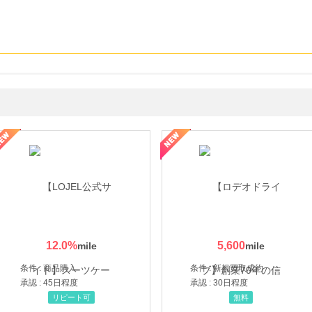
・貴金属の無料査定
の女性を美しくをテーマにした商品で女性の美を応援しています
12.0
%
5,600
条件 : 商品購入
条件 : 新規買取成約
承認 : 45日程度
承認 : 30日程度
リピート可
無料