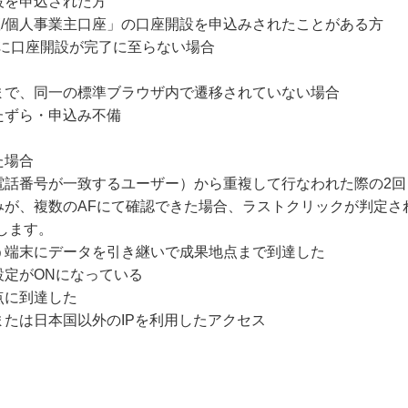
設を申込された方
口座/個人事業主口座」の口座開設を申込みされたことがある方
内に口座開設が完了に至らない場合
まで、同一の標準ブラウザ内で遷移されていない場合
たずら・申込み不備
た場合
電話番号が一致するユーザー）から重複して行なわれた際の2回
が、複数のAFにて確認できた場合、ラストクリックが判定さ
します。
う端末にデータを引き継いで成果地点まで到達した
設定がONになっている
点に到達した
たは日本国以外のIPを利用したアクセス