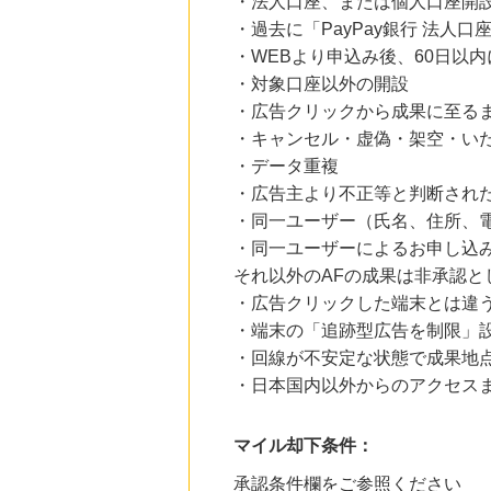
・法人口座、または個人口座開
・過去に「PayPay銀行 法人
・WEBより申込み後、60日以
・対象口座以外の開設
・広告クリックから成果に至る
・キャンセル・虚偽・架空・い
・データ重複
・広告主より不正等と判断され
・同一ユーザー（氏名、住所、
・同一ユーザーによるお申し込み
それ以外のAFの成果は非承認と
・広告クリックした端末とは違
・端末の「追跡型広告を制限」
・回線が不安定な状態で成果地
・日本国内以外からのアクセスま
マイル却下条件：
承認条件欄をご参照ください