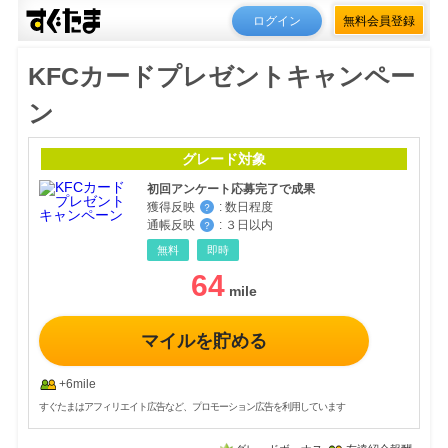
ログイン
無料会員登録
KFCカードプレゼントキャンペー
ン
グレード対象
初回アンケート応募完了で成果
獲得反映
:
数日程度
？
通帳反映
:
３日以内
？
無料
即時
64
マイルを貯める
+6mile
すぐたまはアフィリエイト広告など、プロモーション広告を利用しています