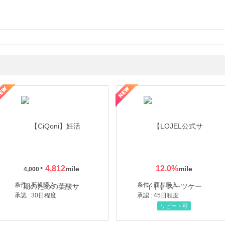
年の信頼と高価買取を実現！ブランド品・貴金属の無料査定
4,812
12.0
%
4,000
条件 : 新規購入
条件 : 商品購入
承認 : 30日程度
承認 : 45日程度
リピート可