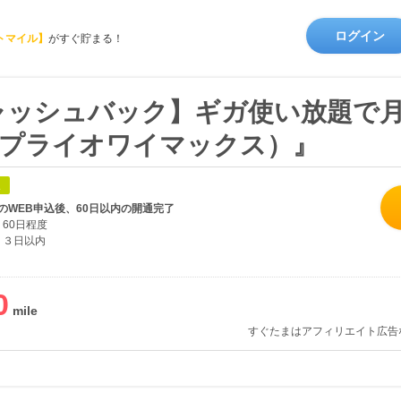
ログイン
トマイル】
がすぐ貯まる！
キャッシュバック】ギガ使い放題で月額
AX（プライオワイマックス）』
象
のWEB申込後、60日以内の開通完了
60日程度
３日以内
0
すぐたまはアフィリエイト広告