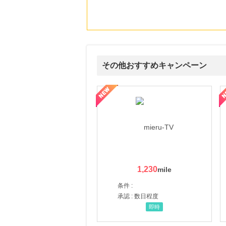
にお申し込みがありました
8時間前
ORBIS オルビス
3.5
%mile
にお申し込みがありました
その他おすすめキャンペーン
13時間前
Kojima.net（コジマネット）
2.0
%mile
ni】妊活期のための葉酸サプリ
【LOJEL公式サイト】スーツケース・バッグ
【ロデオドライブ】創業70
にお申し込みがありました
1時間前
楽天市場
2.0
%mile
にお申し込みがありました
1,230
条件 :
承認 : 数日程度
即時