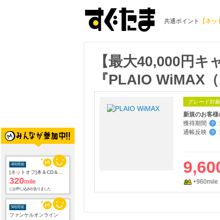
共通ポイント
【ネッ
【最大40,000円
『PLAIO WiM
グレード対
新規のお客様
獲得期間
:
？
通帳反映
:
？
9,60
4時間前
[ネットオフ]本＆CD＆DVD買取プロモーション
320
mile
+960mile
にお申し込みがありました
5時間前
ファンケルオンライン