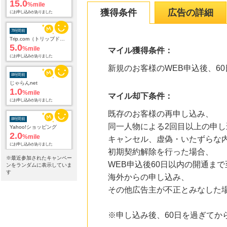
15.0
%mile
獲得条件
広告の詳細
にお申し込みがありました
7時間前
Trip.com（トリップドットコム）ホテル
5.0
%mile
マイル獲得条件：
にお申し込みがありました
新規のお客様のWEB申込後、6
8時間前
じゃらんnet
1.0
%mile
マイル却下条件：
にお申し込みがありました
既存のお客様の再申し込み、
8時間前
同一人物による2回目以上の申し
Yahoo!ショッピング
2.0
%mile
キャンセル、虚偽・いたずらな
にお申し込みがありました
初期契約解除を行った場合、
※最近参加されたキャンペー
WEB申込後60日以内の開通ま
8時間前
ンをランダムに表示していま
国内最大級の総合電子書籍ストア ブックライブ
す
海外からの申し込み、
3.0
%mile
その他広告主が不正とみなした
にお申し込みがありました
8時間前
※申し込み後、60日を過ぎて
電子貸本Renta!
14.0
%mile