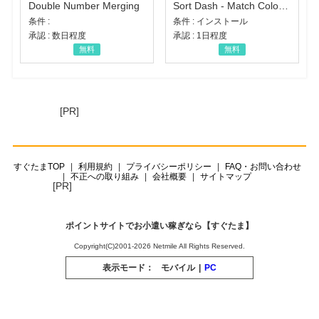
Double Number Merging
Sort Dash - Match Color Puzzle（チャレンジ11完了）（Android）
条件 :
条件 : インストール
承認 : 数日程度
承認 : 1日程度
無料
無料
[PR]
すぐたまTOP
利用規約
プライバシーポリシー
FAQ・お問い合わせ
不正への取り組み
会社概要
サイトマップ
[PR]
ポイントサイトでお小遣い稼ぎなら【すぐたま】
Copyright(C)2001-2026 Netmile All Rights Reserved.
表示モード：
モバイル
|
PC