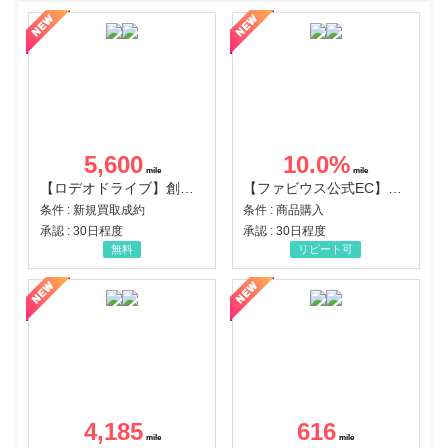
5,600
10.0
%
【ロデオドライブ】創業70年の信頼と高価買取を実現！ブランド品・貴金属の無料査定
【ファビウス公式EC】すべての女性を美しくをテーマにした商品で女性の美を応援しています
条件 : 新規買取成約
条件 : 商品購入
承認 : 30日程度
承認 : 30日程度
無料
リピート可
4,185
616