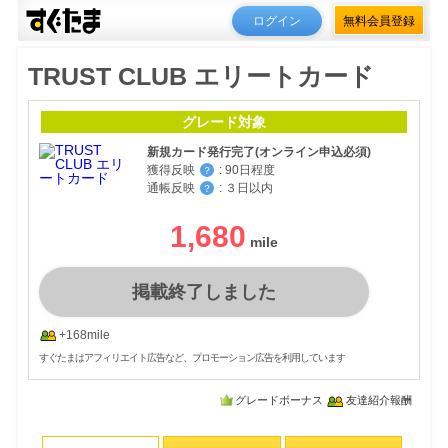
ログイン
無料会員登録
TRUST CLUB エリートカード
グレード対象
新規カード発行完了(オンライン申込必須)
獲得反映
:
90日程度
？
通帳反映
:
３日以内
？
1,680
掲載終了しました
+168mile
すぐたまはアフィリエイト広告など、プロモーション広告を利用しています
グレードボーナス
友達紹介報酬