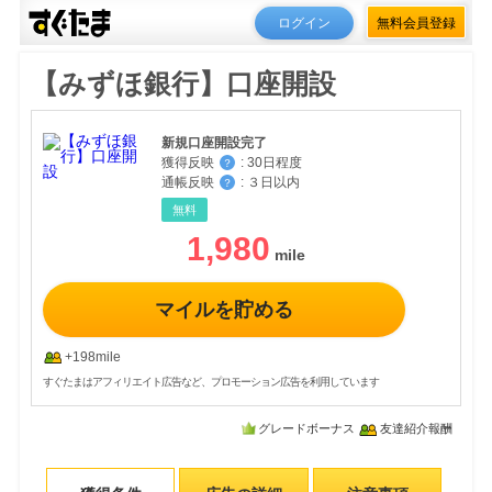
ログイン
無料会員登録
【みずほ銀行】口座開設
新規口座開設完了
獲得反映
:
30日程度
？
通帳反映
:
３日以内
？
無料
1,980
マイルを貯める
+198mile
すぐたまはアフィリエイト広告など、プロモーション広告を利用しています
グレードボーナス
友達紹介報酬