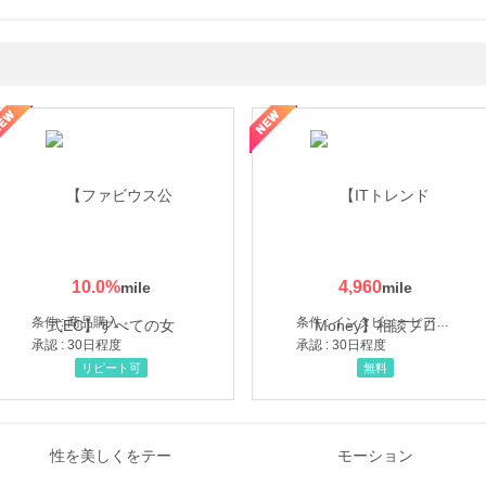
ミングウォーター【販売代理店】
10.0
%
4,960
条件 : 商品購入
条件 : インタビューヒアリング完了
承認 : 30日程度
承認 : 30日程度
リピート可
無料