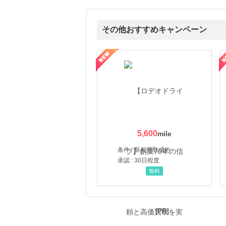
その他おすすめキャンペーン
属の無料査定
を美しくをテーマにした商品で女性の美を応援しています
【ITトレンドMoney】相談プロモーション
ハ
5,600
条件 : 新規買取成約
承認 : 30日程度
無料
[PR]