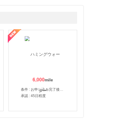
6,000
条件 : お申し込み完了後、決済登録完了と1ヶ月以内のサーバー初回設置。
承認 : 45日程度