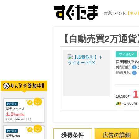
共通ポイント
【ネッ
【自動売買2万通貨
マイルUP
獲得期間
:
？
通帳反映
:
？
1
16,500
+1,800mil
14時間前
楽天ブックス
1.0
%mile
にお申し込みがありました
14時間前
獲得条件
広告の詳細
楽天Kobo