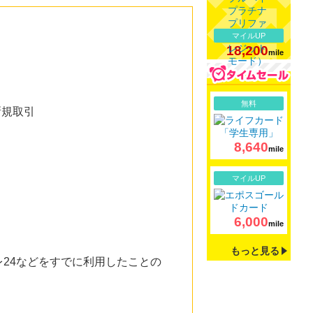
マイルUP
18,200
mile
詳細
無料
新規取引
8,640
mile
詳細
マイルUP
6,000
mile
もっと見る
24などをすでに利用したことの