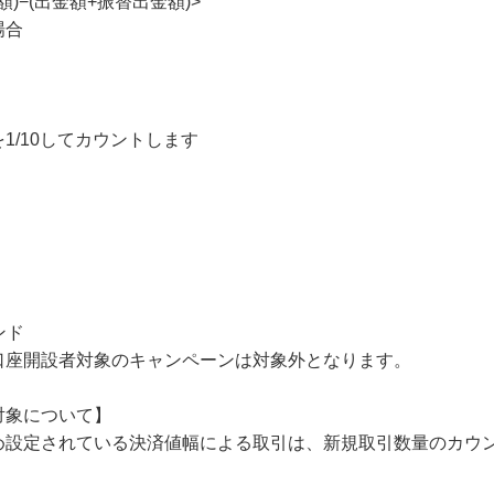
)−(出金額+振替出金額)>
場合
1/10してカウントします
ンド
口座開設者対象のキャンペーンは対象外となります。
対象について】
め設定されている決済値幅による取引は、新規取引数量のカウ