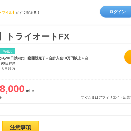
ログイン
トマイル】
がすぐ貯まる！
】トライオートFX
高還元
口座開設申込から90日以内に口座開設完了＋合計入金10万円以上＋自動売買「2万」通貨以上新規取引 ※クロスブラウザやSNSでの計測はできません。
90日程度
３日以内
8,000
e
すぐたまはアフィリエイト広告
注意事項