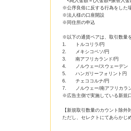
<純入金額＝(入金額+振替入金額
にお申し込みがありました
※公序良俗に反する行為をした
20時間前
※法人様の口座開設
じゃらんnet
※同住所の申込
1.0
%mile
にお申し込みがありました
※以下の通貨ペアは、取引数量を
23時間前
1. トルコリラ/円
ブックオフオンライン販売
3.0
%mile
2. メキシコペソ/円
にお申し込みがありました
3. 南アフリカランド/円
14時間前
4. ノルウェー/スウェーデン
楽天市場
5. ハンガリーフォリント円
2.0
%mile
にお申し込みがありました
6. チェココルナ/円
7. ノルウェー/南アフリカラ
14時間前
楽天ブックス
※広告主側で実施している新規
1.0
%mile
にお申し込みがありました
【新規取引数量のカウント除外
ただし、セレクトにてあらかじ