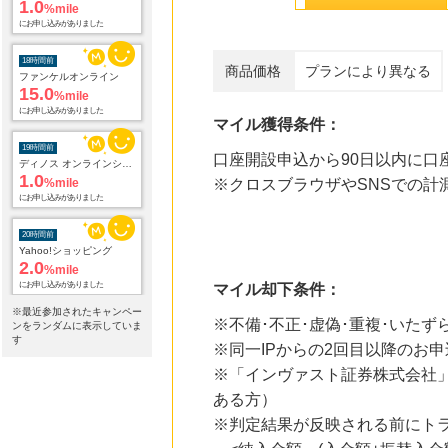
1.0
%mile
にお申し込みがありました
18時間前
商品価格
プランにより異なる
ファンケルオンライン
15.0
%mile
にお申し込みがありました
マイル獲得条件：
19時間前
口座開設申込から90日以内に口
ディノス オンラインショップ
1.0
%mile
※クロスブラウザやSNSでの計
にお申し込みがありました
20時間前
Yahoo!ショッピング
2.0
%mile
にお申し込みがありました
マイル却下条件：
※最近参加されたキャンペー
20時間前
※不備･不正･虚偽･重複･いたず
ンをランダムに表示していま
レコチョク 日本最大級の音楽配信サイト
す
※同一IPからの2回目以降のお申
2.0
%mile
にお申し込みがありました
※「インヴァスト証券株式会社
ある方）
20時間前
※判定結果が反映される前にトラ
大丸松坂屋オンラインショッピング
2.8
%mile