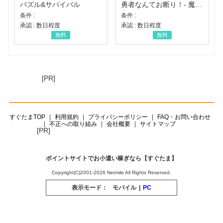
パズル&サバイバル
勇者なんてお断り！- 魔王の力で異世界征服
条件 :
条件 :
承認 : 数日程度
承認 : 数日程度
無料
無料
[PR]
すぐたまTOP
利用規約
プライバシーポリシー
FAQ・お問い合わせ
不正への取り組み
会社概要
サイトマップ
[PR]
ポイントサイトでお小遣い稼ぎなら【すぐたま】
Copyright(C)2001-2026 Netmile All Rights Reserved.
表示モード：
モバイル
|
PC