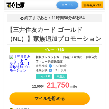
ログイン
無料会員登録
終了まであと：
11時間56分48秒27
【三井住友カード ゴールド
（NL）】家族追加プロモーション
グレード対象
新規クレジットカード発行＋家族カード申込完
了（カード受取必須）
獲得反映
:
90日程度
？
通帳反映
:
３日以内
？
マイルUP
高還元
21,750
12,000
マイルを貯める