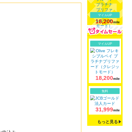
マイルUP
18,200
mile
詳細
マイルUP
18,200
mile
詳細
無料
31,999
mile
もっと見る