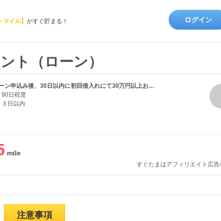
ログイン
トマイル】
がすぐ貯まる！
タント（ローン）
新規カードローン申込み後、30日以内に初回借入れにて30万円以上お借入れいただくこと
90日程度
３日以内
5
すぐたまはアフィリエイト広告
注意事項