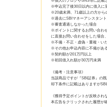
※個人のブログやSNS等に記
にお申し込みがありました
※申込完了後30日以内に借入に
17時間前
※20歳未満、71歳以上の方から
Yahoo!ショッピング
※過去にSBIマネーアシスタン
2.0
%mile
にお申し込みがありました
※審査通過しなかった場合
※ポイントに関するお問い合わ
20時間前
に直接お問い合わせをした場合
ブックオフオンライン販売
3.0
%mile
※不備・不正・虚偽・重複・い
にお申し込みがありました
※その他お申込内容に不備があ
7時間前
※契約額が201万円以上
IHG ホテルズ & リゾート
※初回借入れ額が30万円未満
8.0
%mile
にお申し込みがありました
《備考・注意事項》
当該商品ですが『SBI証券』の
却下条件に記載はありますがSB
《獲得予定ポイントが反映され
本広告をクリックされた履歴が