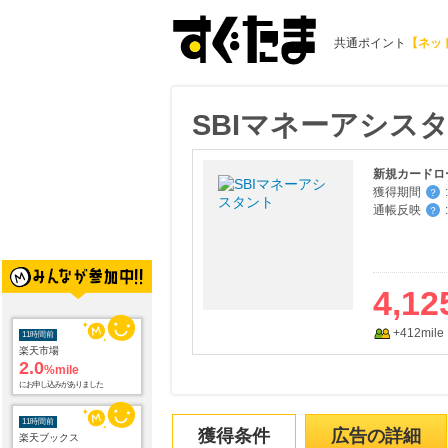
共通ポイント
【ネッ
SBIマネーアシス
獲得期間
:
？
通帳反映
:
？
4,12
+412mile
11時間前
楽天市場
2.0
%mile
にお申し込みがありました
11時間前
獲得条件
広告の詳細
楽天ブックス