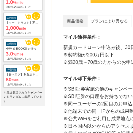
1.0
%mile
にお申し込みがありました
12時間前
商品価格
プランにより異なる
【イー・トラスト】不動産投資アンケート
1,000
mile
にお申し込みがありました
マイル獲得条件：
12時間前
新規カードローン申込み後、30
HMV & BOOKS online
3.0
%mile
※契約額が200万円以下
にお申し込みがありました
※満20歳～70歳の方からのお申
17時間前
【食べログ】飲食店ネット予約
マイル却下条件：
80
mile
にお申し込みがありました
※SBI証券実施の他のキャンペ
※最近参加されたキャンペー
※SBI証券の口座をお持ちでな
17時間前
ンをランダムに表示していま
ホットペッパーグルメ
す
※同一ユーザーの2回目のお申込
100
mile
※他端末での同一IPからの成果
にお申し込みがありました
※公共WiFiをご利用し成果地点
17時間前
※日本国内以外からのアクセスま
紀伊國屋書店 ウェブストア
1.5
%mile