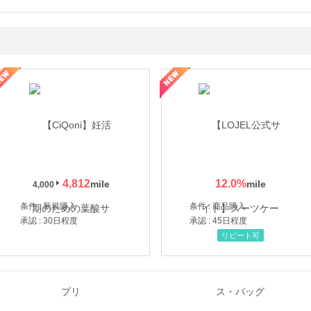
年の信頼と高価買取を実現！ブランド品・貴金属の無料査定
4,812
12.0
%
4,000
条件 : 新規購入
条件 : 商品購入
承認 : 30日程度
承認 : 45日程度
リピート可