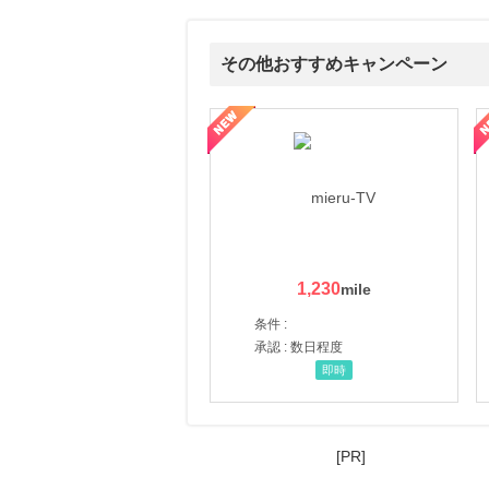
その他おすすめキャンペーン
ni】妊活期のための葉酸サプリ
【LOJEL公式サイト】スーツケース・バッグ
【ロデオドライブ】創業70
1,230
条件 :
承認 : 数日程度
即時
[PR]