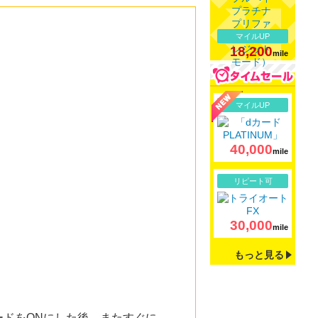
マイルUP
18,200
mile
詳細
マイルUP
40,000
mile
詳細
リピート可
30,000
mile
もっと見る
ドをONにした後、またすぐに