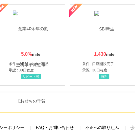
ルナルナ ファミリーコース
5.0
%
1,430
条件 : WEB注文後、商品受け取り+入金確認時点
条件 : 口座開設完了
承認 : 30日程度
承認 : 30日程度
リピート可
無料
シーポリシー
FAQ・お問い合わせ
不正への取り組み
会