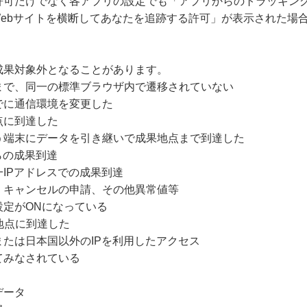
許可だけでなく各アプリの設定でも「アプリからのトラッキング
Webサイトを横断してあなたを追跡する許可」が表示された場
成果対象外となることがあります。
まで、同一の標準ブラウザ内で遷移されていない
でに通信環境を変更した
点に到達した
う端末にデータを引き継いで成果地点まで到達した
らの成果到達
IPアドレスでの成果到達
・キャンセルの申請、その他異常値等
設定がONになっている
地点に到達した
たは日本国以外のIPを利用したアクセス
てみなされている
データ