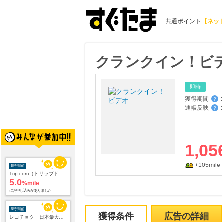
共通ポイント
【ネッ
クランクイン！ビ
即時
獲得期間
:
？
通帳反映
:
？
1,05
+105mile
5時間前
Trip.com（トリップドットコム）ホテル
5.0
%mile
にお申し込みがありました
6時間前
獲得条件
広告の詳細
レコチョク 日本最大級の音楽配信サイト