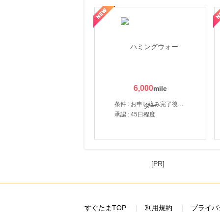
賀監修【おせちの千賀屋】おもてなし参道本店
SBI新生銀行「口座開設」
6,000
条件 : お申し込み完了後、決済登録完了と1ヶ月以内のサーバー初回設置。
承認 : 45日程度
[PR]
すぐたまTOP
利用規約
プライバ