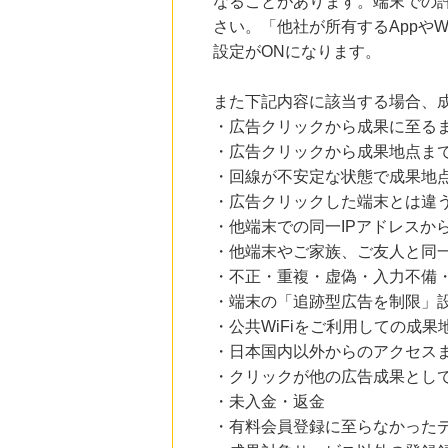
なることがあります。端末での
さい。「他社が所有するAppや
設定がONになります。
また下記内容に該当する場合、
・広告クリックから成果に至る
・広告クリックから成果地点ま
・回線が不安定な状態で成果地
・広告クリックした端末とは違
・他端末での同一IPアドレスか
・他端末やご家族、ご友人と同一
・不正・重複・虚偽・入力不備
・端末の「追跡型広告を制限」
・公共WiFiをご利用しての成果
・日本国内以外からのアクセスま
・クリックが他の広告成果とし
・未入金・返金
・有料会員登録に至らなかった