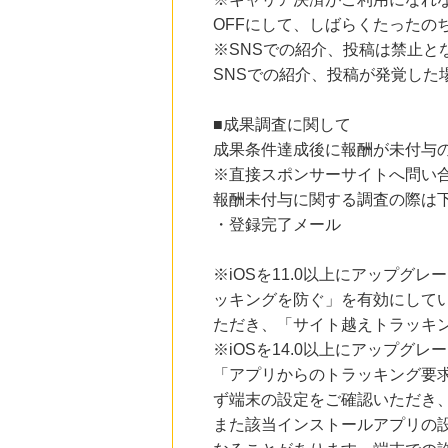
にお申し込みがありました
OFFにして、しばらくたったの
※SNSでの紹介、投稿は禁止と
18時間前
HABA ONLINE
SNSでの紹介、投稿が発覚し
5.0
%mile
にお申し込みがありました
■成果調査に関して
23時間前
成果条件達成後に報酬が未付与
楽天市場
2.0
%mile
※直接スポンサーサイトへ問い
にお申し込みがありました
報酬未付与に関する調査の際は
・登録完了メール
4時間前
カゴメ「毎日飲む野菜」
792
mile
※iOSを11.0以上にアップグレ
にお申し込みがありました
ッキングを防ぐ」を有効にして
ただき、「サイト越えトラッキン
※iOSを14.0以上にアップ
「アプリからのトラッキング要
ず端末の設定をご確認いただき
また該当インストールアプリの