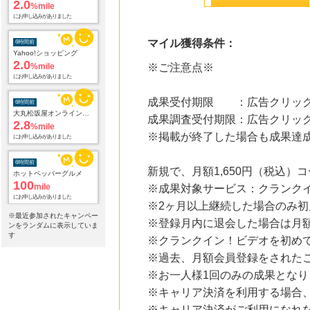
2.0
%mile
にお申し込みがありました
マイル獲得条件：
6時間前
Yahoo!ショッピング
2.0
%mile
※ご注意点※
にお申し込みがありました
成果受付期限 ：広告クリック
6時間前
大丸松坂屋オンラインショッピング
成果調査受付期限：広告クリック
2.8
%mile
※掲載が終了した場合も成果達
にお申し込みがありました
6時間前
新規で、月額1,650円（税込
ホットペッパーグルメ
100
mile
※成果対象サービス：クランク
にお申し込みがありました
※2ヶ月以上継続した場合のみ
※最近参加されたキャンペー
※登録月内に退会した場合は月額1
6時間前
ンをランダムに表示していま
アニメイトオンラインショップ
す
※クランクイン！ビデオを初め
2.0
%mile
※過去、月額会員登録をされた
にお申し込みがありました
※お一人様1回のみの成果となり
14時間前
※キャリア決済を利用する場合、
ソースネクスト
5.0
%mile
※キャリア決済がご利用になれ