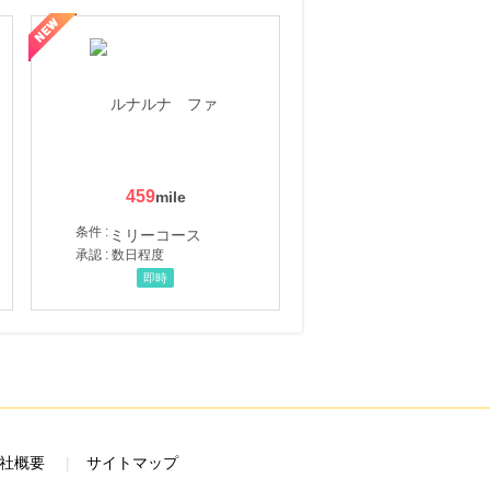
459
条件 :
承認 : 数日程度
即時
社概要
サイトマップ