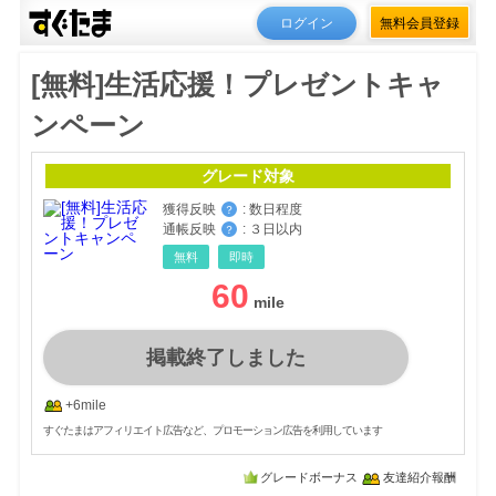
ログイン
無料会員登録
[無料]生活応援！プレゼントキャ
ンペーン
グレード対象
獲得反映
:
数日程度
？
通帳反映
:
３日以内
？
無料
即時
60
掲載終了しました
+6mile
すぐたまはアフィリエイト広告など、プロモーション広告を利用しています
グレードボーナス
友達紹介報酬