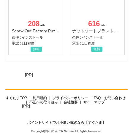
208
616
Screw Out Factory Puzzle 3D（経験値バーのマイルストーンを5にする（ユーザーレベル5に到達する））（Android）
ナットソートブラスト：カラーパズル（チャレンジ11完了）（Android）
条件 : インストール
条件 : インストール
承認 : 1日程度
承認 : 1日程度
無料
無料
[PR]
すぐたまTOP
利用規約
プライバシーポリシー
FAQ・お問い合わせ
不正への取り組み
会社概要
サイトマップ
[PR]
ポイントサイトでお小遣い稼ぎなら【すぐたま】
Copyright(C)2001-2026 Netmile All Rights Reserved.