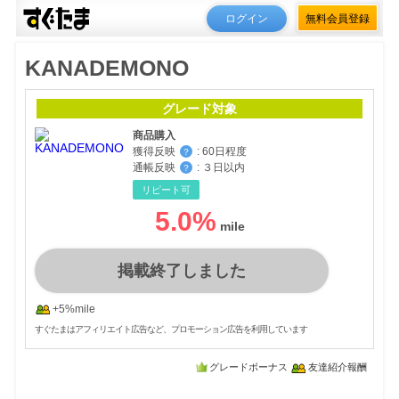
ログイン
無料会員登録
KANADEMONO
グレード対象
商品購入
獲得反映
:
60日程度
？
通帳反映
:
３日以内
？
リピート可
5.0
%
掲載終了しました
+5%mile
すぐたまはアフィリエイト広告など、プロモーション広告を利用しています
グレードボーナス
友達紹介報酬