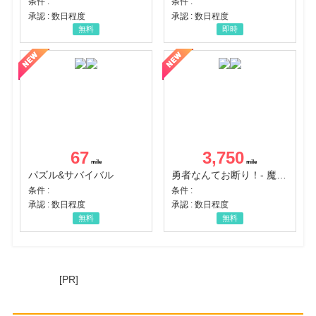
条件 :
条件 :
承認 : 数日程度
承認 : 数日程度
無料
即時
67
3,750
パズル&サバイバル
勇者なんてお断り！- 魔王の力で異世界征服
条件 :
条件 :
承認 : 数日程度
承認 : 数日程度
無料
無料
[PR]