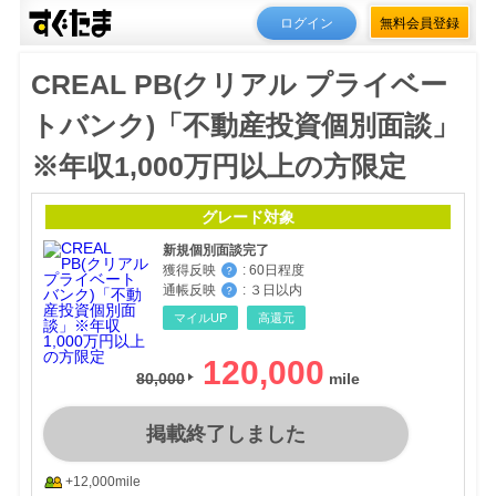
ログイン
無料会員登録
CREAL PB(クリアル プライベー
トバンク)「不動産投資個別面談」
※年収1,000万円以上の方限定
グレード対象
新規個別面談完了
獲得反映
:
60日程度
？
通帳反映
:
３日以内
？
マイルUP
高還元
120,000
80,000
掲載終了しました
+12,000mile