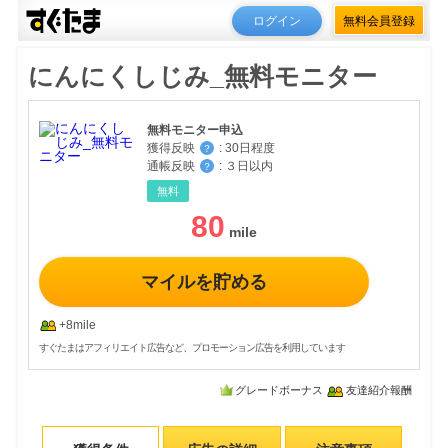
ログイン
無料会員登録
にんにくしじみ_無料モニター
無料モニター申込
獲得反映
:
30日程度
？
通帳反映
:
３日以内
？
無料
80
マイルを貯める
+8mile
すぐたまはアフィリエイト広告など、プロモーション広告を利用しています
グレードボーナス
友達紹介報酬