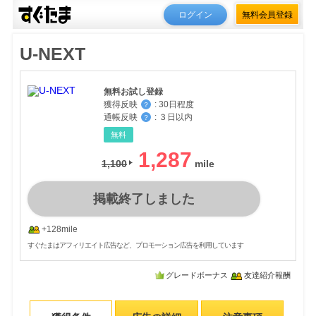
ログイン
無料会員登録
U-NEXT
無料お試し登録
獲得反映
:
30日程度
？
通帳反映
:
３日以内
？
無料
1,287
1,100
掲載終了しました
+128mile
すぐたまはアフィリエイト広告など、プロモーション広告を利用しています
グレードボーナス
友達紹介報酬