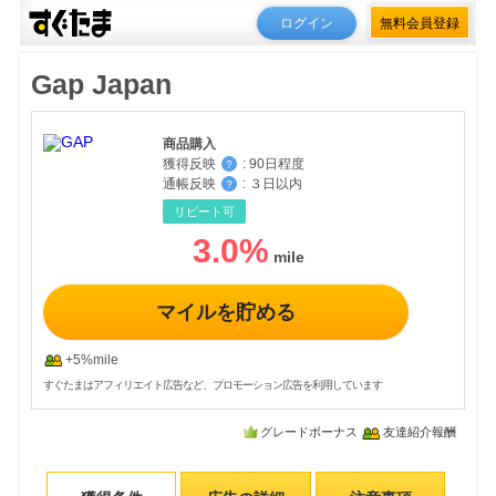
ログイン
無料会員登録
Gap Japan
商品購入
獲得反映
:
90日程度
？
通帳反映
:
３日以内
？
リピート可
3.0
%
マイルを貯める
+5%mile
すぐたまはアフィリエイト広告など、プロモーション広告を利用しています
グレードボーナス
友達紹介報酬