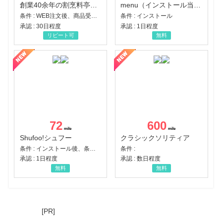
創業40余年の割烹料亭千賀監修【おせちの千賀屋】おもてなし参道本店
menu（インストール当日に指定のクーポンコード経由で1,500円（税込）以上の初回注文完了）（Android）
条件 : WEB注文後、商品受け取り+入金確認時点
条件 : インストール
承認 : 30日程度
承認 : 1日程度
リピート可
無料
72
600
Shufoo!シュフー
クラシックソリティア
条件 : インストール後、条件達成
条件 :
承認 : 1日程度
承認 : 数日程度
無料
無料
[PR]