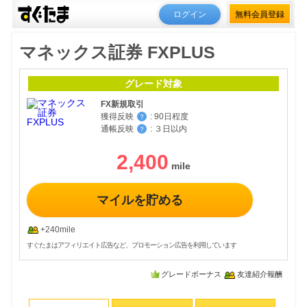
ログイン
無料会員登録
マネックス証券 FXPLUS
グレード対象
FX新規取引
獲得反映
:
90日程度
？
通帳反映
:
３日以内
？
2,400
マイルを貯める
+240mile
すぐたまはアフィリエイト広告など、プロモーション広告を利用しています
グレードボーナス
友達紹介報酬