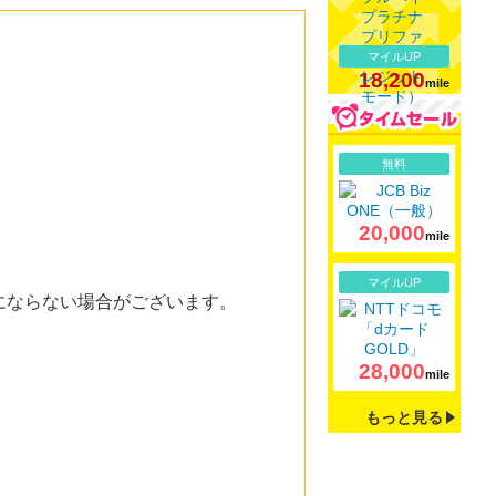
マイルUP
18,200
mile
詳細
無料
20,000
mile
詳細
マイルUP
果にならない場合がございます。
28,000
mile
もっと見る