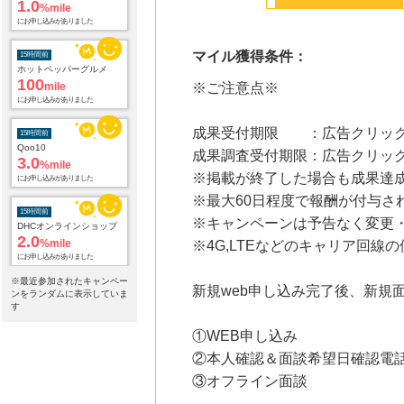
1.0
%mile
にお申し込みがありました
マイル獲得条件：
15時間前
ホットペッパーグルメ
100
mile
※ご注意点※
にお申し込みがありました
成果受付期限 ：広告クリック
15時間前
Qoo10
成果調査受付期限：広告クリック
3.0
%mile
※掲載が終了した場合も成果達
にお申し込みがありました
※最大60日程度で報酬が付与さ
15時間前
※キャンペーンは予告なく変更
DHCオンラインショップ
2.0
%mile
※4G,LTEなどのキャリア回
にお申し込みがありました
※最近参加されたキャンペー
新規web申し込み完了後、新規
15時間前
ンをランダムに表示していま
電子貸本Renta!
す
14.0
%mile
①WEB申し込み
にお申し込みがありました
②本人確認＆面談希望日確認電
15時間前
③オフライン面談
Yahoo!ショッピング
2.0
%mile