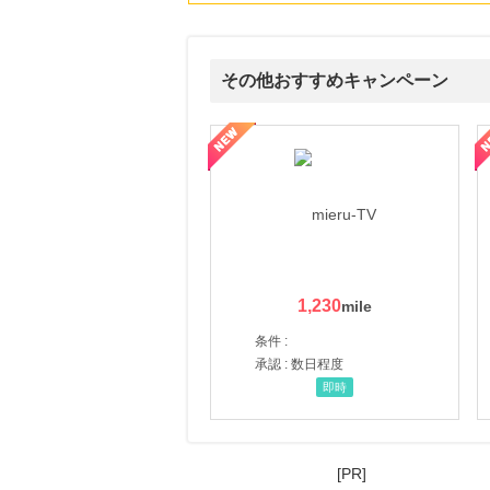
その他おすすめキャンペーン
ni】妊活期のための葉酸サプリ
【LOJEL公式サイト】スーツケース・バッグ
【ロデオドライブ】創業70
1,230
条件 :
承認 : 数日程度
即時
[PR]