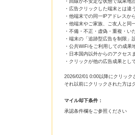
・回線が不安定な状態で成果地
・広告クリックした端末とは違
・他端末での同一IPアドレスか
・他端末やご家族、ご友人と同一
・不備・不正・虚偽・重複・い
・端末の「追跡型広告を制限」
・公共WiFiをご利用しての成果
・日本国内以外からのアクセスま
・クリックが他の広告成果とし
2026/02/01 0:00以降に
それ以前にクリックされた方は
マイル却下条件：
承認条件欄をご参照ください