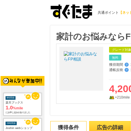
共通ポイント
【ネッ
家計のお悩みならF
グレード対
無料
獲得期間
:
？
通帳反映
:
？
4,20
+210mile
9時間前
楽天ブックス
1.0
%mile
にお申し込みがありました
15時間前
獲得条件
広告の詳細
Joshin webショップ