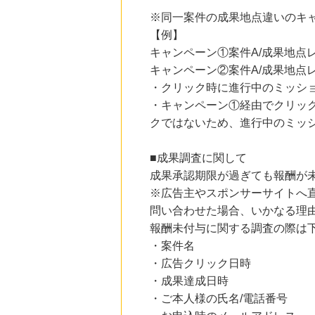
にお申し込みがありました
※同一案件の成果地点違いのキ
【例】
15時間前
アニメイトオンラインショップ
キャンペーン①案件A/成果地点レ
2.0
%mile
キャンペーン②案件A/成果地点レ
にお申し込みがありました
・クリック時に進行中のミッシ
18時間前
・キャンペーン①経由でクリッ
ブックオフオンライン販売
3.0
%mile
クではないため、進行中のミッ
にお申し込みがありました
■成果調査に関して
9時間前
楽天市場
成果承認期限が過ぎても報酬が
2.0
%mile
※広告主やスポンサーサイトへ
にお申し込みがありました
問い合わせた場合、いかなる理
9時間前
報酬未付与に関する調査の際は
楽天ブックス
1.0
%mile
・案件名
にお申し込みがありました
・広告クリック日時
・成果達成日時
・ご本人様の氏名/電話番号