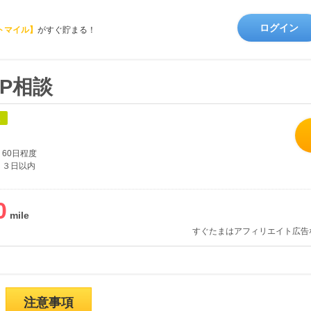
ログイン
トマイル】
がすぐ貯まる！
P相談
象
60日程度
３日以内
0
すぐたまはアフィリエイト広告
注意事項