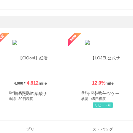
年の信頼と高価買取を実現！ブランド品・貴金属の無料査定
4,812
12.0
%
4,000
条件 : 新規購入
条件 : 商品購入
承認 : 30日程度
承認 : 45日程度
リピート可