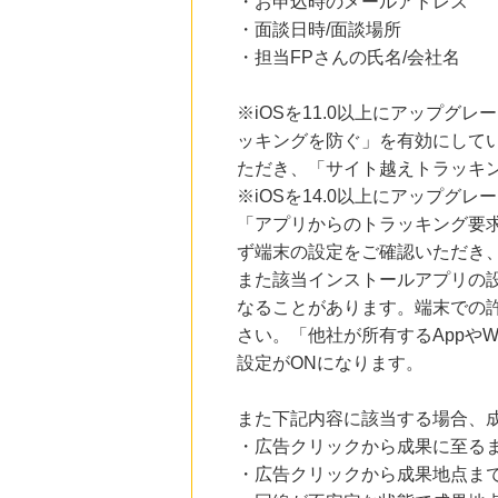
・お申込時のメールアドレス
・面談日時/面談場所
・担当FPさんの氏名/会社名
※iOSを11.0以上にアップグレ
ッキングを防ぐ」を有効にして
ただき、「サイト越えトラッキン
※iOSを14.0以上にアップ
「アプリからのトラッキング要
ず端末の設定をご確認いただき
また該当インストールアプリの
なることがあります。端末での
さい。「他社が所有するAppや
設定がONになります。
また下記内容に該当する場合、
・広告クリックから成果に至る
・広告クリックから成果地点ま