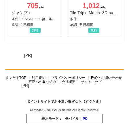
705
1,012
ジャンプ＋
Tile Triple Match: 3D puzzle
条件 : インストール後、条件達成
条件 :
承認 : 1日程度
承認 : 数日程度
無料
無料
[PR]
すぐたまTOP
利用規約
プライバシーポリシー
FAQ・お問い合わせ
不正への取り組み
会社概要
サイトマップ
[PR]
ポイントサイトでお小遣い稼ぎなら【すぐたま】
Copyright(C)2001-2026 Netmile All Rights Reserved.
表示モード：
モバイル
|
PC