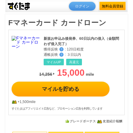
ログイン
無料会員登録
Fマネーカード カードローン
新規お申込み後発券、60日以内の借入（金額問
わず借入完了）
獲得反映
:
120日程度
？
通帳反映
:
３日以内
？
マイルUP
高還元
15,000
14,256
マイルを貯める
+1,500mile
すぐたまはアフィリエイト広告など、プロモーション広告を利用しています
グレードボーナス
友達紹介報酬