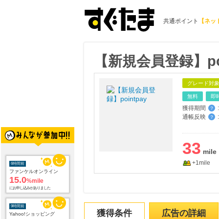
共通ポイント
【ネッ
【新規会員登録】poi
グレード対
無料
即
獲得期間
:
？
通帳反映
:
？
33
+1mile
6時間前
ファンケルオンライン
15.0
%mile
にお申し込みがありました
9時間前
獲得条件
広告の詳細
Yahoo!ショッピング