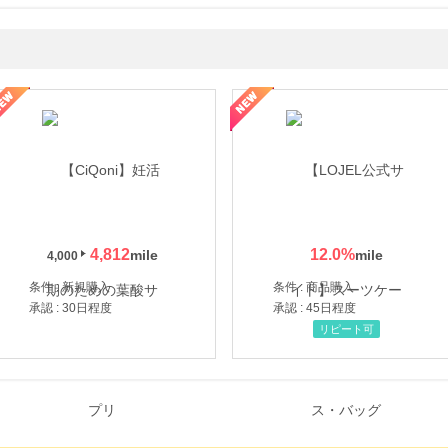
年の信頼と高価買取を実現！ブランド品・貴金属の無料査定
4,812
12.0
%
4,000
条件 : 新規購入
条件 : 商品購入
承認 : 30日程度
承認 : 45日程度
リピート可