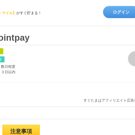
ログイン
トマイル】
がすぐ貯まる！
ntpay
象
時
数日程度
３日以内
すぐたまはアフィリエイト広告
注意事項