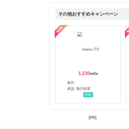
その他おすすめキャンペーン
ni】妊活期のための葉酸サプリ
【LOJEL公式サイト】スーツケース・バッグ
【ロデオドライブ】創業70
1,230
条件 :
承認 : 数日程度
即時
[PR]