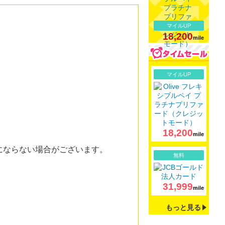
マイルUP
18,200
mile
詳細
マイルUP
18,200
mile
果にならない場合がございます。
詳細
無料
31,999
mile
もっと見る