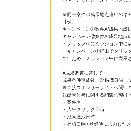
にお申し込みがありました
※同一案件の成果地点違いのキ
11時間前
ブックオフオンライン販売
【例】
3.0
%mile
キャンペーン①案件A/成果地点レ
にお申し込みがありました
キャンペーン②案件A/成果地点レ
15時間前
・クリック時にミッション中に
＠ｃｏｓｍｅ ｓｈｏｐｐｉｎｇ
3.0
%mile
・キャンペーン①経由でクリッ
にお申し込みがありました
ないため、ミッション中に表示
2時間前
楽天市場
■成果調査に関して
2.0
%mile
成果条件達成後、24時間経過
にお申し込みがありました
※直接スポンサーサイトへ問い
報酬未付与に関する調査の際は
・案件名
・広告クリック日時
・成果達成日時
・登録日時 / 登録時に入力したメ