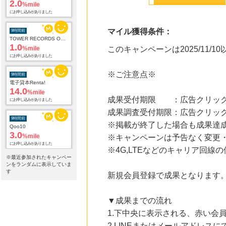
2.0
%mile
にお申し込みがありました
マイル獲得条件：
9時間前
TOWER RECORDS ONLINE
1.0
%mile
このキャンペーンは2025/11/
にお申し込みがありました
※ご注意点※
9時間前
電子貸本Renta!
14.0
%mile
成果受付期限 ：広告クリック
にお申し込みがありました
成果調査受付期限：広告クリック
9時間前
※掲載が終了した場合も成果達
Qoo10
3.0
%mile
※キャンペーンは予告なく変更
にお申し込みがありました
※4G,LTEなどのキャリア回
※最近参加されたキャンペー
9時間前
ンをランダムに表示していま
国内最大級の総合電子書籍ストア ブックライブ
す
新規会員登録で成果となります
3.0
%mile
にお申し込みがありました
▼成果までの流れ
9時間前
1.下中央に表示される、赤い会
レコチョク 日本最大級の音楽配信サイト
2.0
%mile
2.LINEまたはメールアドレス