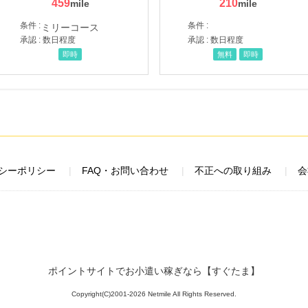
459
210
条件 :
条件 :
承認 : 数日程度
承認 : 数日程度
即時
無料
即時
シーポリシー
FAQ・お問い合わせ
不正への取り組み
会
ポイントサイトでお小遣い稼ぎなら【すぐたま】
Copyright(C)2001-2026 Netmile All Rights Reserved.