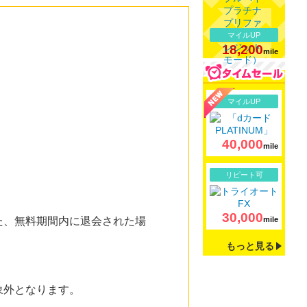
マイルUP
18,200
mile
詳細
マイルUP
40,000
mile
詳細
リピート可
30,000
また、無料期間内に退会された場
mile
もっと見る
象外となります。