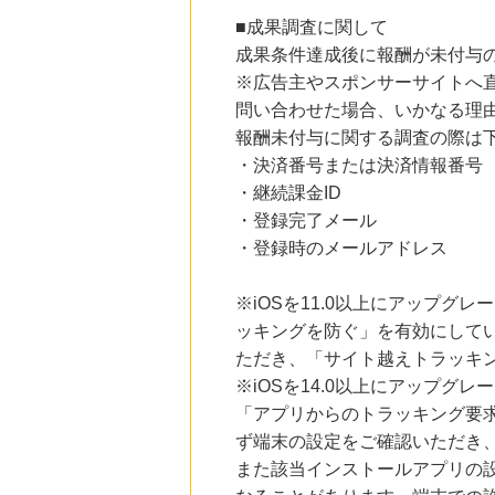
にお申し込みがありました
■成果調査に関して
22時間前
成果条件達成後に報酬が未付与
OZmall（オズモール） グルメ予約
240
※広告主やスポンサーサイトへ
mile
にお申し込みがありました
問い合わせた場合、いかなる理
報酬未付与に関する調査の際は
22時間前
大丸松坂屋オンラインショッピング
・決済番号または決済情報番号
2.8
%mile
・継続課金ID
にお申し込みがありました
・登録完了メール
1時間前
・登録時のメールアドレス
ブックオフオンライン販売
3.0
%mile
にお申し込みがありました
※iOSを11.0以上にアップグレ
ッキングを防ぐ」を有効にして
12時間前
デザイン豊富でお得な電報サービス【VERY CARD】
ただき、「サイト越えトラッキン
8.0
%mile
※iOSを14.0以上にアップ
にお申し込みがありました
「アプリからのトラッキング要
ず端末の設定をご確認いただき
また該当インストールアプリの