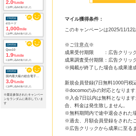
%mile
にお申し込みがありました
17時間前
マイル獲得条件：
dカード
1,000
mile
このキャンペーンは2025/11/
にお申し込みがありました
22時間前
※ご注意点※
Qoo10
1.9
成果受付期限 ：広告クリック
%mile
にお申し込みがありました
成果調査受付期限：広告クリック
※掲載が終了した場合も成果達
22時間前
国内最大級の総合電子書籍ストア ブックライブ
3.0
%mile
新規会員登録(7日無料1000円
にお申し込みがありました
※docomoのみの対応となりま
※最近参加されたキャンペー
22時間前
※入会7日以内は無料となります
ンをランダムに表示していま
Yahoo!ショッピング
す
2.0
合、料金は発生致しません。
%mile
にお申し込みがありました
※無料期間内で途中退会された
※過去、月額会員登録をされた
22時間前
じゃらんnet
※広告クリックから成果に至る
1.0
%mile