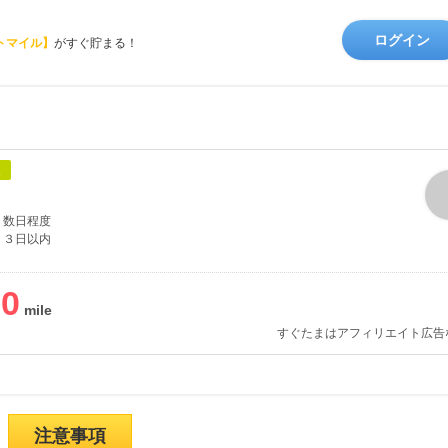
ログイン
トマイル】
がすぐ貯まる！
象
数日程度
３日以内
20
すぐたまはアフィリエイト広告
注意事項