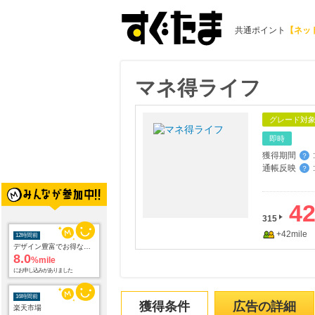
共通ポイント
【ネッ
マネ得ライフ
グレード対
即時
獲得期間
:
？
通帳反映
:
？
4
315
12時間前
+42mile
デザイン豊富でお得な電報サービス【VERY CARD】
8.0
%mile
にお申し込みがありました
16時間前
楽天市場
獲得条件
広告の詳細
2.0