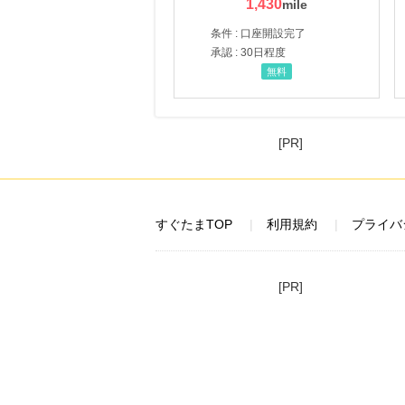
1,430
条件 : 口座開設完了
承認 : 30日程度
無料
[PR]
すぐたまTOP
利用規約
プライバ
[PR]