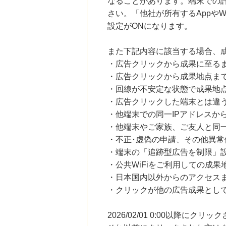
なることがあります。端末での
さい。「他社が所有するAppや
設定がONになります。
また下記内容に該当する場合、
・広告クリックから成果に至る
・広告クリックから成果地点ま
・回線が不安定な状態で成果地
・広告クリックした端末とは違
・他端末での同一IPアドレスか
・他端末やご家族、ご友人と同一
・不正･虚偽の申請、その他異常
・端末の「追跡型広告を制限」
・公共WiFiをご利用しての成果
・日本国内以外からのアクセスま
・クリックが他の広告成果とし
2026/02/01 0:00以降に