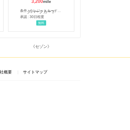
3,200
条件 : クレジットカード申込・発券
承認 : 30日程度
無料
社概要
サイトマップ