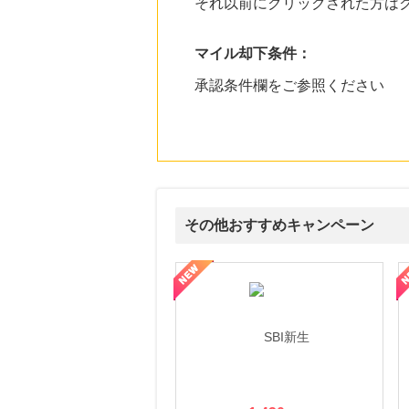
それ以前にクリックされた方は
マイル却下条件：
承認条件欄をご参照ください
その他おすすめキャンペーン
ルナ ファミリーコース
ギフ活
三井シ