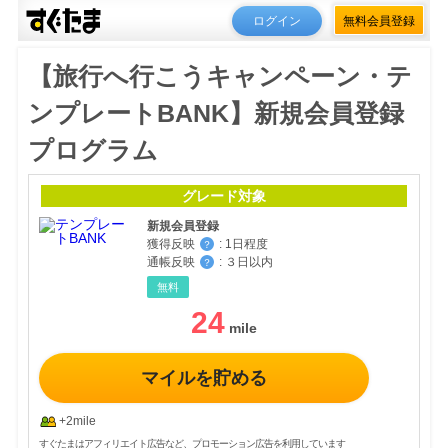
ログイン
無料会員登録
【旅行へ行こうキャンペーン・テ
ンプレートBANK】新規会員登録
プログラム
グレード対象
新規会員登録
獲得反映
:
1日程度
？
通帳反映
:
３日以内
？
無料
24
マイルを貯める
+2mile
すぐたまはアフィリエイト広告など、プロモーション広告を利用しています