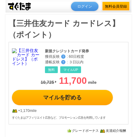
ログイン
無料会員登録
【三井住友カード カードレス】
（ポイント）
新規クレジットカード発券
獲得反映
:
60日程度
？
通帳反映
:
３日以内
？
無料
マイルUP
11,700
10,725
マイルを貯める
+1,170mile
すぐたまはアフィリエイト広告など、プロモーション広告を利用しています
グレードボーナス
友達紹介報酬