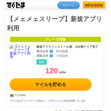
ログイン
無料会員登録
【メェメェスリープ】新規アプリ
利用
グレード対象
新規アプリインストール後、150周クリア完了
獲得反映
:
30日程度
？
通帳反映
:
３日以内
？
無料
120
マイルを貯める
+12mile
すぐたまはアフィリエイト広告など、プロモーション広告を利用しています