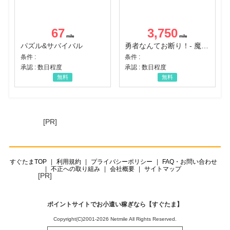
67
3,750
パズル&サバイバル
勇者なんてお断り！- 魔王の力で異世界征服
条件 :
条件 :
承認 : 数日程度
承認 : 数日程度
無料
無料
[PR]
すぐたまTOP
利用規約
プライバシーポリシー
FAQ・お問い合わせ
不正への取り組み
会社概要
サイトマップ
[PR]
ポイントサイトでお小遣い稼ぎなら【すぐたま】
Copyright(C)2001-2026 Netmile All Rights Reserved.