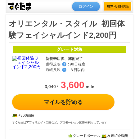
ログイン
無料会員登録
オリエンタル・スタイル_初回体
験フェイシャルインド2,200円
グレード対象
新規来店後、施術完了
獲得反映
:
90日程度
？
通帳反映
:
３日以内
？
3,600
3,040
マイルを貯める
+360mile
すぐたまはアフィリエイト広告など、プロモーション広告を利用しています
グレードボーナス
友達紹介報酬