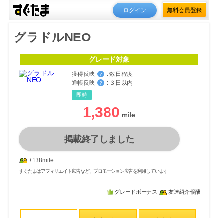
ログイン
無料会員登録
グラドルNEO
グレード対象
獲得反映
:
数日程度
？
通帳反映
:
３日以内
？
即時
1,380
掲載終了しました
+138mile
すぐたまはアフィリエイト広告など、プロモーション広告を利用しています
グレードボーナス
友達紹介報酬