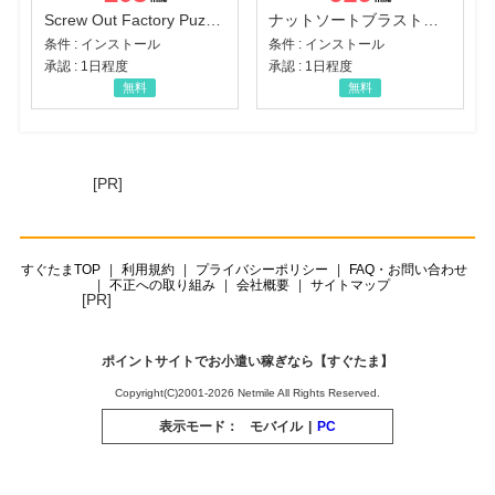
Screw Out Factory Puzzle 3D（経験値バーのマイルストーンを5にする（ユーザーレベル5に到達する））（Android）
ナットソートブラスト：カラーパズル（チャレンジ11完了）（Android）
条件 : インストール
条件 : インストール
承認 : 1日程度
承認 : 1日程度
無料
無料
[PR]
すぐたまTOP
利用規約
プライバシーポリシー
FAQ・お問い合わせ
不正への取り組み
会社概要
サイトマップ
[PR]
ポイントサイトでお小遣い稼ぎなら【すぐたま】
Copyright(C)2001-2026 Netmile All Rights Reserved.
表示モード：
モバイル
|
PC