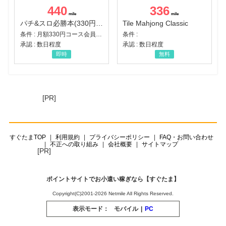
440
336
パチ&スロ必勝本(330円コース)
Tile Mahjong Classic
条件 : 月額330円コース会員登録完了
条件 :
承認 : 数日程度
承認 : 数日程度
即時
無料
[PR]
すぐたまTOP
利用規約
プライバシーポリシー
FAQ・お問い合わせ
不正への取り組み
会社概要
サイトマップ
[PR]
ポイントサイトでお小遣い稼ぎなら【すぐたま】
Copyright(C)2001-2026 Netmile All Rights Reserved.
表示モード：
モバイル
|
PC