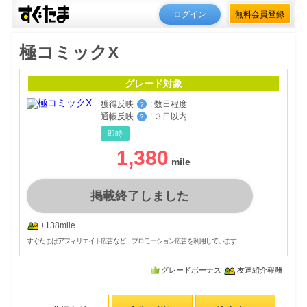
ログイン
無料会員登録
極コミックX
グレード対象
獲得反映
:
数日程度
？
通帳反映
:
３日以内
？
即時
1,380
掲載終了しました
+138mile
すぐたまはアフィリエイト広告など、プロモーション広告を利用しています
グレードボーナス
友達紹介報酬