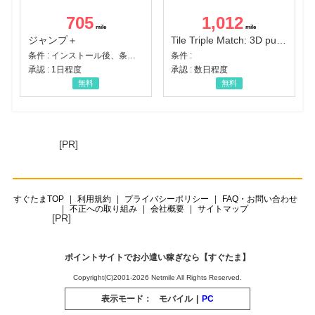
705
1,012
ジャンプ＋
Tile Triple Match: 3D puzzle
条件 : インストール後、条件達成
条件 :
承認 : 1日程度
承認 : 数日程度
無料
無料
[PR]
すぐたまTOP
利用規約
プライバシーポリシー
FAQ・お問い合わせ
不正への取り組み
会社概要
サイトマップ
[PR]
ポイントサイトでお小遣い稼ぎなら【すぐたま】
Copyright(C)2001-2026 Netmile All Rights Reserved.
表示モード：
モバイル
|
PC