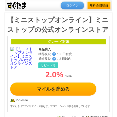
ログイン
無料会員登録
【ミニストップオンライン】ミニ
ストップの公式オンラインストア
グレード対象
商品購入
獲得反映
:
30日程度
？
通帳反映
:
３日以内
？
リピート可
2.0
%
マイルを貯める
+5%mile
すぐたまはアフィリエイト広告など、プロモーション広告を利用しています