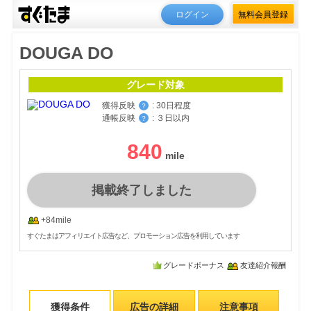
ログイン
無料会員登録
DOUGA DO
グレード対象
獲得反映
:
30日程度
？
通帳反映
:
３日以内
？
840
掲載終了しました
+84mile
すぐたまはアフィリエイト広告など、プロモーション広告を利用しています
グレードボーナス
友達紹介報酬
獲得条件
広告の詳細
注意事項