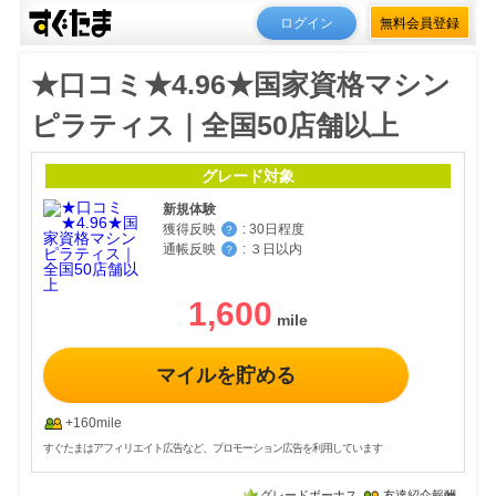
ログイン
無料会員登録
★口コミ★4.96★国家資格マシン
ピラティス｜全国50店舗以上
グレード対象
新規体験
獲得反映
:
30日程度
？
通帳反映
:
３日以内
？
1,600
マイルを貯める
+160mile
すぐたまはアフィリエイト広告など、プロモーション広告を利用しています
グレードボーナス
友達紹介報酬