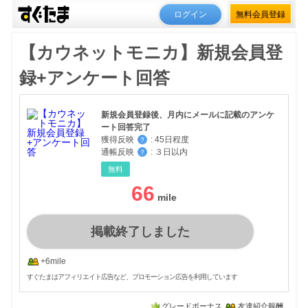
ログイン
無料会員登録
【カウネットモニカ】新規会員登
録+アンケート回答
新規会員登録後、月内にメールに記載のアンケ
ート回答完了
獲得反映
:
45日程度
？
通帳反映
:
３日以内
？
無料
66
掲載終了しました
+6mile
すぐたまはアフィリエイト広告など、プロモーション広告を利用しています
グレードボーナス
友達紹介報酬