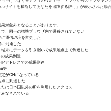
許可だけでなく各アプリの設定でも「アプリからのトラッキング
Webサイトを横断してあなたを追跡する許可」が表示された場
成果対象外となることがあります。
まで、同一の標準ブラウザ内で遷移されていない
でに通信環境を変更した
点に到達した
う端末にデータを引き継いで成果地点まで到達した
らの成果到達
IPアドレスでの成果到達
値等
設定がONになっている
地点に到達した
たは日本国以外のIPを利用したアクセス
てみなされている