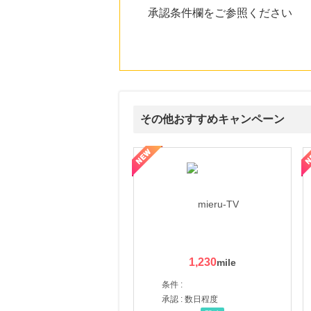
承認条件欄をご参照ください
その他おすすめキャンペーン
ni】妊活期のための葉酸サプリ
【LOJEL公式サイト】スーツケース・バッグ
【ロデオドライブ】創業70
1,230
条件 :
承認 : 数日程度