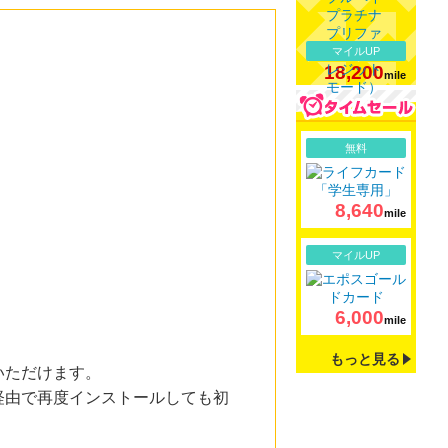
マイルUP
18,200
mile
詳細
無料
8,640
mile
詳細
マイルUP
6,000
mile
もっと見る
いただけます。
経由で再度インストールしても初