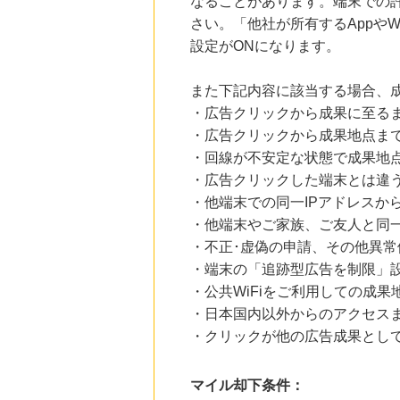
なることがあります。端末での
さい。「他社が所有するAppや
設定がONになります。
また下記内容に該当する場合、
・広告クリックから成果に至る
・広告クリックから成果地点ま
・回線が不安定な状態で成果地
・広告クリックした端末とは違
・他端末での同一IPアドレスか
・他端末やご家族、ご友人と同一
・不正･虚偽の申請、その他異常
・端末の「追跡型広告を制限」
・公共WiFiをご利用しての成果
・日本国内以外からのアクセスま
・クリックが他の広告成果とし
マイル却下条件：