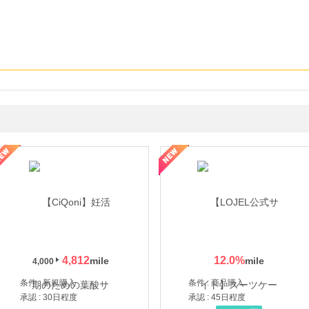
年の信頼と高価買取を実現！ブランド品・貴金属の無料査定
4,812
12.0
%
4,000
条件 : 新規購入
条件 : 商品購入
承認 : 30日程度
承認 : 45日程度