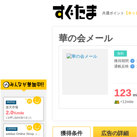
共通ポイント
【ネッ
華の会メール
無料
獲得期間
:
？
通帳反映
:
？
123
+12mile
6時間前
楽天市場
2.0
%mile
にお申し込みがありました
12時間前
獲得条件
広告の詳細
adidas Online Shop（アディダスオンラインショップ）