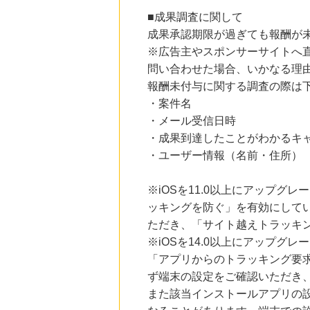
にお申し込みがありました
■成果調査に関して
成果承認期限が過ぎても報酬が
15時間前
ブックオフオンライン販売
※広告主やスポンサーサイトへ
3.0
%mile
問い合わせた場合、いかなる理
にお申し込みがありました
報酬未付与に関する調査の際は
21時間前
・案件名
Rakuten Fashion(楽天ファッション)
4.5
%mile
・メール受信日時
にお申し込みがありました
・成果到達したことがわかるキ
・ユーザー情報（名前・住所）
6時間前
楽天ブックス
1.0
%mile
※iOSを11.0以上にアップグレ
にお申し込みがありました
ッキングを防ぐ」を有効にして
ただき、「サイト越えトラッキン
※iOSを14.0以上にアップ
「アプリからのトラッキング要
ず端末の設定をご確認いただき
また該当インストールアプリの