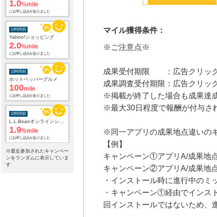
1.0
%mile
にお申し込みがありました
マイル獲得条件：
12時間前
Yahoo!ショッピング
2.0
%mile
※ご注意点※
にお申し込みがありました
成果受付期限 ：広告クリック
12時間前
ホットペッパーグルメ
成果調査受付期限：広告クリック
100
mile
※掲載が終了した場合も成果達
にお申し込みがありました
※最大30日程度で報酬が付与さ
12時間前
L.L.Beanオンラインショップ
1.9
%mile
※同一アプリの成果地点違いの
にお申し込みがありました
【例】
※最近参加されたキャンペー
キャンペーン①アプリA/成果地点
12時間前
ンをランダムに表示していま
電子貸本Renta!
す
キャンペーン②アプリA/成果地点
14.0
%mile
・インストール時に進行中のミ
にお申し込みがありました
・キャンペーン①経由でインス
14時間前
回インストールではないため、
au PAY マーケット
1.0
%mile