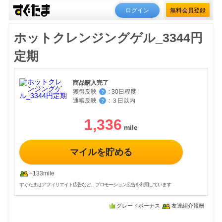
ログイン
無料会員登録
ホットクレンジングゲル_3344円
定期
商品購入完了
獲得反映
:
30日程度
？
通帳反映
:
３日以内
？
1,336
マイルを貯める
+133mile
すぐたまはアフィリエイト広告など、プロモーション広告を利用しています
グレードボーナス
友達紹介報酬