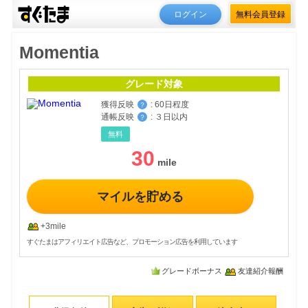
ログイン
無料会員登録
Momentia
グレード対象
獲得反映
:
60日程度
？
通帳反映
:
３日以内
？
無料
30
マイルを貯める
+3mile
すぐたまはアフィリエイト広告など、プロモーション広告を利用しています
グレードボーナス
友達紹介報酬