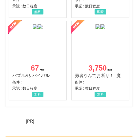
承認 : 数日程度
承認 : 数日程度
無料
即時
67
3,750
パズル&サバイバル
勇者なんてお断り！- 魔王の力で異世界征服
条件 :
条件 :
承認 : 数日程度
承認 : 数日程度
無料
無料
[PR]