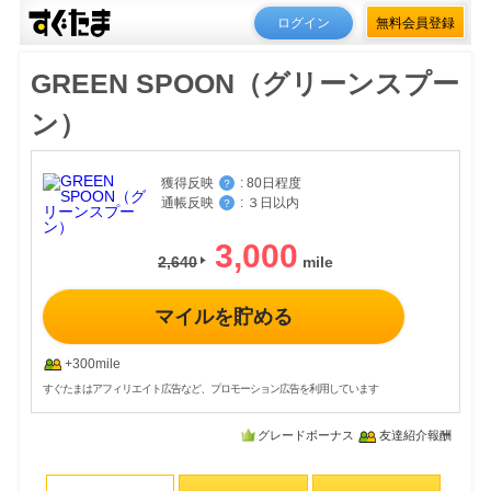
ログイン
無料会員登録
GREEN SPOON（グリーンスプー
ン）
獲得反映
:
80日程度
？
通帳反映
:
３日以内
？
3,000
2,640
マイルを貯める
+300mile
すぐたまはアフィリエイト広告など、プロモーション広告を利用しています
グレードボーナス
友達紹介報酬