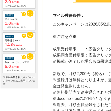
2.0
%mile
にお申し込みがありました
マイル獲得条件：
10時間前
じゃらんnet
1.0
%mile
このキャンペーンは2026/05/
にお申し込みがありました
※ご注意点※
10時間前
電子貸本Renta!
14.0
%mile
成果受付期限 ：広告クリック
にお申し込みがありました
成果調査受付期限：広告クリック
10時間前
※掲載が終了した場合も成果達
Trip.com（トリップドットコム）ホテル
5.0
%mile
にお申し込みがありました
新規で、月額2,200円（税込
※最近参加されたキャンペー
※登録月は無料となりますが、翌
10時間前
ンをランダムに表示していま
adidas Online Shop（アディダスオンラインショップ）
す
金は発生致しません。
1.0
%mile
※無料期間内で途中退会された
にお申し込みがありました
※docomo・auのみ対応となり
13時間前
※過去、月額会員登録をされた
ブックオフオンライン販売
3.0
%mile
※キャリア決済（spモードやau