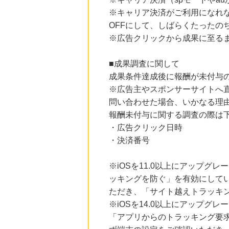
にお申し込みがありました
※キャリア決済がご利用になれ
OFFにして、しばらくたったの
17時間前
＠ｃｏｓｍｅ ｓｈｏｐｐｉｎｇ
※広告クリックから成果に至る
3.0
%mile
にお申し込みがありました
■成果調査に関して
20時間前
成果条件達成後に報酬が未付与
e87.com(千趣会イイハナ)
3.0
%mile
※広告主やスポンサーサイトへ
にお申し込みがありました
問い合わせた場合、いかなる理
報酬未付与に関する調査の際は
4時間前
楽天市場
・広告クリック日時
2.0
%mile
・決済番号
にお申し込みがありました
※iOSを11.0以上にアップグレ
ッキングを防ぐ」を有効にして
ただき、「サイト越えトラッキン
※iOSを14.0以上にアップ
「アプリからのトラッキング要