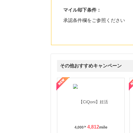
マイル却下条件：
承認条件欄をご参照ください
その他おすすめキャンペーン
式サイト】スーツケース・バッグ
【ロデオドライブ】創業70年の信頼と高価買取を実現！ブランド品
【ファビウス公式EC】すべて
4,812
4,000