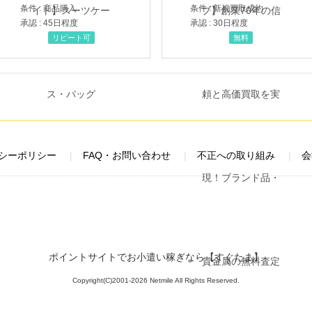
条件 : 商品購入
条件 : 新規買取成約
承認 : 45日程度
承認 : 30日程度
リピート可
無料
シーポリシー
FAQ・お問い合わせ
不正への取り組み
会
ポイントサイトでお小遣い稼ぎなら【すぐたま】
Copyright(C)2001-2026 Netmile All Rights Reserved.