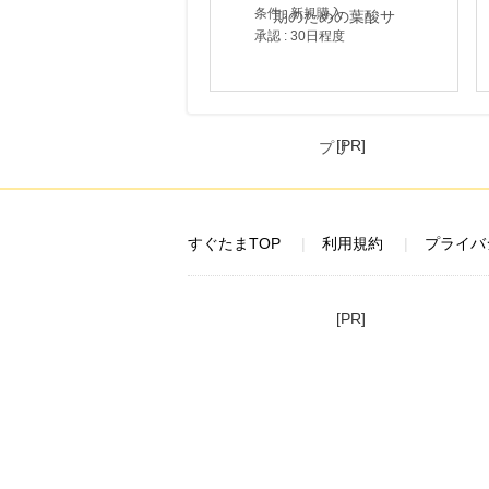
条件 : 新規購入
承認 : 30日程度
[PR]
すぐたまTOP
利用規約
プライバ
[PR]