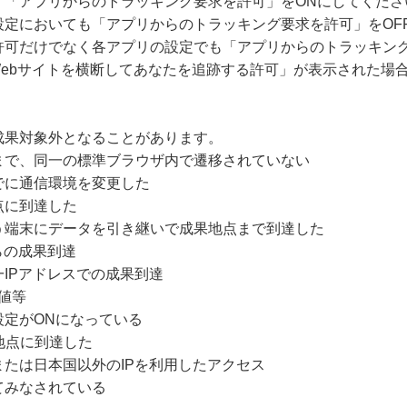
、「アプリからのトラッキング要求を許可」をONにしてくださ
設定においても「アプリからのトラッキング要求を許可」をOF
許可だけでなく各アプリの設定でも「アプリからのトラッキング
Webサイトを横断してあなたを追跡する許可」が表示された場
成果対象外となることがあります。
まで、同一の標準ブラウザ内で遷移されていない
でに通信環境を変更した
点に到達した
う端末にデータを引き継いで成果地点まで到達した
らの成果到達
IPアドレスでの成果到達
値等
設定がONになっている
地点に到達した
たは日本国以外のIPを利用したアクセス
てみなされている