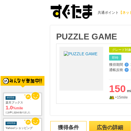
共通ポイント
【ネッ
PUZZLE GAME
グレード対
即時
獲得期間
:
？
通帳反映
:
？
150
+15mile
4時間前
楽天ブックス
1.0
%mile
にお申し込みがありました
10時間前
獲得条件
広告の詳細
Yahoo!ショッピング