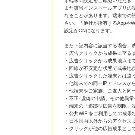
ず端末の設定をご確認いただき
また該当インストールアプリの
なることがあります。端末での
さい。「他社が所有するAppや
設定がONになります。
また下記内容に該当する場合、
・広告クリックから成果に至る
・広告クリックから成果地点ま
・回線が不安定な状態で成果地
・広告クリックした端末とは違
・他端末での同一IPアドレスか
・他端末やご家族、ご友人と同一
・不正･虚偽の申請、その他異常
・端末の「追跡型広告を制限」
・公共WiFiをご利用しての成果
・日本国内以外からのアクセスま
・クリックが他の広告成果とし