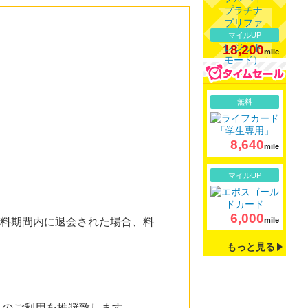
マイルUP
18,200
mile
詳細
無料
8,640
mile
詳細
マイルUP
6,000
、無料期間内に退会された場合、料
mile
もっと見る
からのご利用を推奨致します。