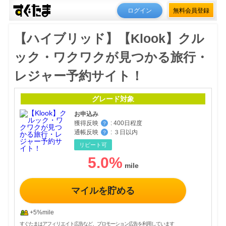
ログイン
無料会員登録
【ハイブリッド】【Klook】クル
ック・ワクワクが見つかる旅行・
レジャー予約サイト！
グレード対象
お申込み
獲得反映
:
400日程度
？
通帳反映
:
３日以内
？
リピート可
5.0
%
マイルを貯める
+5%mile
すぐたまはアフィリエイト広告など、プロモーション広告を利用しています