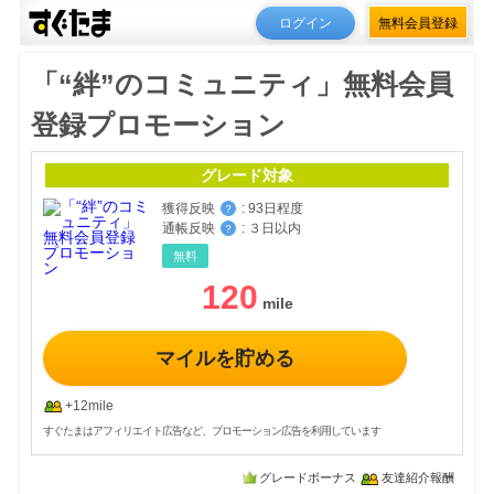
ログイン
無料会員登録
「“絆”のコミュニティ」無料会員
登録プロモーション
グレード対象
獲得反映
:
93日程度
？
通帳反映
:
３日以内
？
無料
120
マイルを貯める
+12mile
すぐたまはアフィリエイト広告など、プロモーション広告を利用しています
グレードボーナス
友達紹介報酬