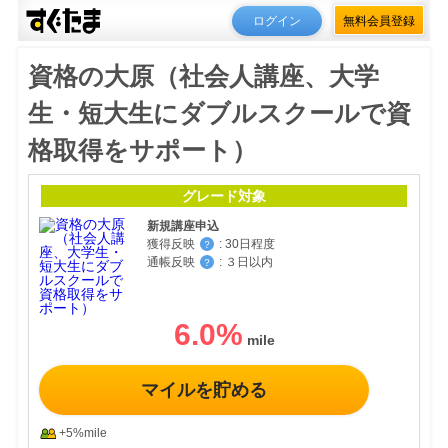
ログイン
無料会員登録
資格の大原（社会人講座、大学
生・短大生にダブルスクールで資
格取得をサポート）
グレード対象
新規講座申込
獲得反映
:
30日程度
？
通帳反映
:
３日以内
？
6.0
%
マイルを貯める
+5%mile