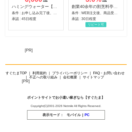
ハミングウォーター【販売代理店】
創業40余年の割烹料亭千賀監修【おせちの千賀屋】おもてなし参道本店
条件 : お申し込み完了後、決済登録完了と1ヶ月以内のサーバー初回設置。
条件 : WEB注文後、商品受け取り+入金確認時点
承認 : 45日程度
承認 : 30日程度
リピート可
[PR]
すぐたまTOP
利用規約
プライバシーポリシー
FAQ・お問い合わせ
不正への取り組み
会社概要
サイトマップ
[PR]
ポイントサイトでお小遣い稼ぎなら【すぐたま】
Copyright(C)2001-2026 Netmile All Rights Reserved.
表示モード：
モバイル
|
PC