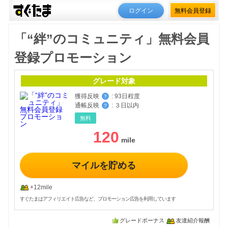
ログイン
無料会員登録
「“絆”のコミュニティ」無料会員
登録プロモーション
グレード対象
獲得反映
:
93日程度
？
通帳反映
:
３日以内
？
無料
120
マイルを貯める
+12mile
すぐたまはアフィリエイト広告など、プロモーション広告を利用しています
グレードボーナス
友達紹介報酬