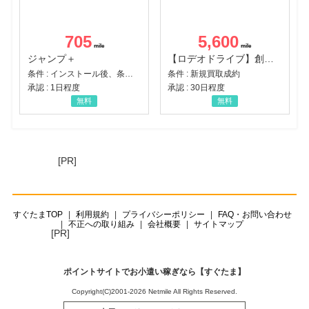
705
5,600
ジャンプ＋
【ロデオドライブ】創業70年の信頼と高価買取を実現！ブランド品・貴金属の無料査定
条件 : インストール後、条件達成
条件 : 新規買取成約
承認 : 1日程度
承認 : 30日程度
無料
無料
[PR]
すぐたまTOP
利用規約
プライバシーポリシー
FAQ・お問い合わせ
不正への取り組み
会社概要
サイトマップ
[PR]
ポイントサイトでお小遣い稼ぎなら【すぐたま】
Copyright(C)2001-2026 Netmile All Rights Reserved.