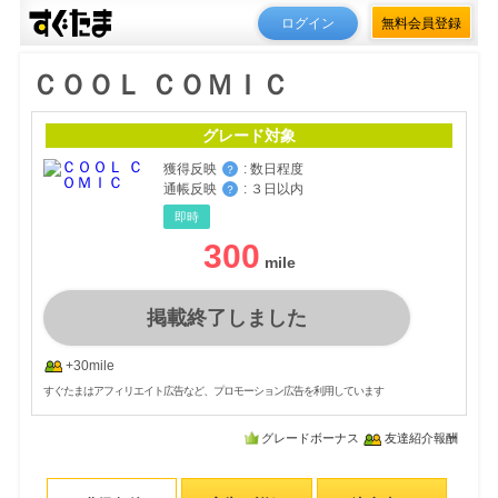
ログイン
無料会員登録
ＣＯＯＬ ＣＯＭＩＣ
グレード対象
獲得反映
:
数日程度
？
通帳反映
:
３日以内
？
即時
300
掲載終了しました
+30mile
すぐたまはアフィリエイト広告など、プロモーション広告を利用しています
グレードボーナス
友達紹介報酬