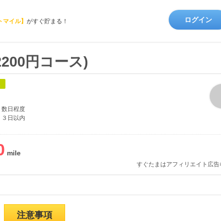
ログイン
トマイル】
がすぐ貯まる！
200円コース)
象
数日程度
３日以内
0
すぐたまはアフィリエイト広告
注意事項