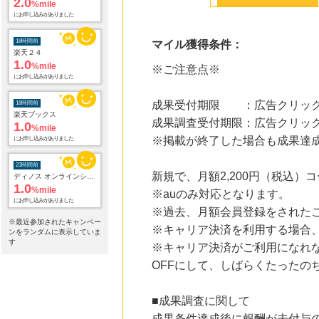
1.0
%mile
にお申し込みがありました
マイル獲得条件：
18時間前
楽天ブックス
1.0
※ご注意点※
%mile
にお申し込みがありました
成果受付期限 ：広告クリック
23時間前
ディノス オンラインショップ
成果調査受付期限：広告クリック
1.0
%mile
※掲載が終了した場合も成果達
にお申し込みがありました
24時間前
新規で、月額2,200円（税込
大丸松坂屋オンラインショッピング
2.8
※auのみ対応となります。
%mile
にお申し込みがありました
※過去、月額会員登録をされた
※最近参加されたキャンペー
※キャリア決済を利用する場合、
ンをランダムに表示していま
24時間前
す
レコチョク 日本最大級の音楽配信サイト
※キャリア決済がご利用になれ
2.0
%mile
OFFにして、しばらくたったの
にお申し込みがありました
24時間前
■成果調査に関して
Yahoo!ショッピング
2.0
成果条件達成後に報酬が未付与
%mile