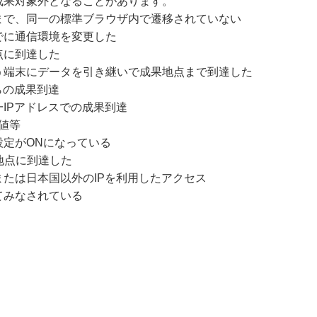
成果対象外となることがあります。
まで、同一の標準ブラウザ内で遷移されていない
でに通信環境を変更した
点に到達した
う端末にデータを引き継いで成果地点まで到達した
らの成果到達
IPアドレスでの成果到達
値等
設定がONになっている
地点に到達した
たは日本国以外のIPを利用したアクセス
てみなされている