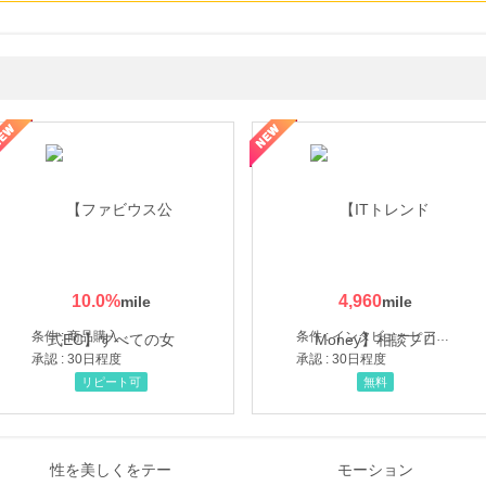
ミングウォーター【販売代理店】
10.0
%
4,960
条件 : 商品購入
条件 : インタビューヒアリング完了
承認 : 30日程度
承認 : 30日程度
リピート可
無料