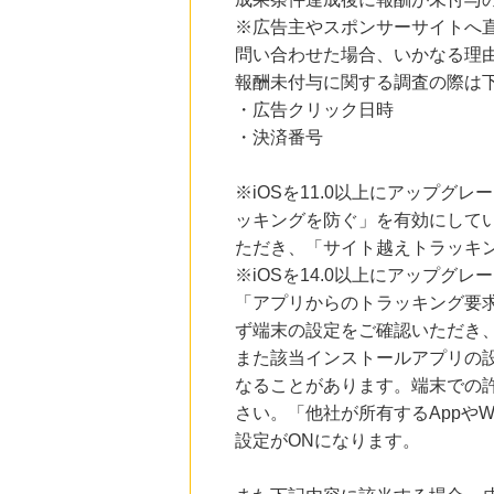
にお申し込みがありました
※広告主やスポンサーサイトへ
問い合わせた場合、いかなる理
24時間前
Trip.com（トリップドットコム）ホテル
報酬未付与に関する調査の際は
5.0
%mile
・広告クリック日時
にお申し込みがありました
・決済番号
3時間前
ブックオフオンライン販売
3.0
※iOSを11.0以上にアップグレ
%mile
にお申し込みがありました
ッキングを防ぐ」を有効にして
ただき、「サイト越えトラッキン
10時間前
Honeys（ハニーズ）公式通販サイト
※iOSを14.0以上にアップ
2.0
%mile
「アプリからのトラッキング要
にお申し込みがありました
ず端末の設定をご確認いただき
また該当インストールアプリの
なることがあります。端末での
さい。「他社が所有するAppや
設定がONになります。