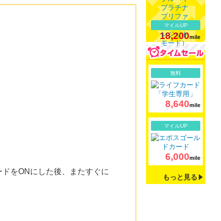
マイルUP
18,200
mile
詳細
無料
8,640
mile
詳細
マイルUP
6,000
mile
ドをONにした後、またすぐに
もっと見る