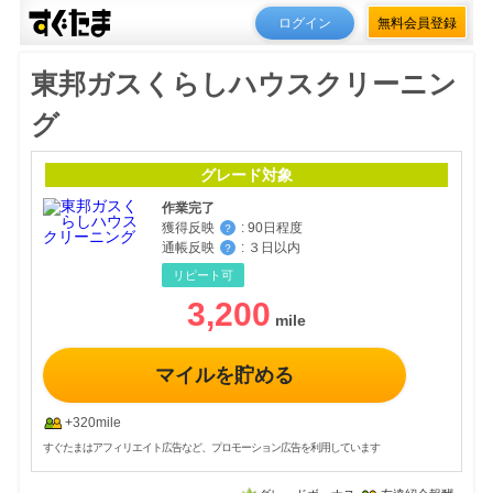
ログイン
無料会員登録
東邦ガスくらしハウスクリーニン
グ
グレード対象
作業完了
獲得反映
:
90日程度
？
通帳反映
:
３日以内
？
リピート可
3,200
マイルを貯める
+320mile
すぐたまはアフィリエイト広告など、プロモーション広告を利用しています