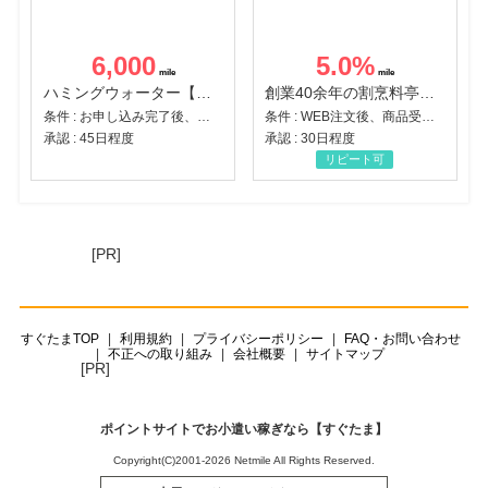
6,000
5.0
%
ハミングウォーター【販売代理店】
創業40余年の割烹料亭千賀監修【おせちの千賀屋】おもてなし参道本店
条件 : お申し込み完了後、決済登録完了と1ヶ月以内のサーバー初回設置。
条件 : WEB注文後、商品受け取り+入金確認時点
承認 : 45日程度
承認 : 30日程度
リピート可
[PR]
すぐたまTOP
利用規約
プライバシーポリシー
FAQ・お問い合わせ
不正への取り組み
会社概要
サイトマップ
[PR]
ポイントサイトでお小遣い稼ぎなら【すぐたま】
Copyright(C)2001-2026 Netmile All Rights Reserved.