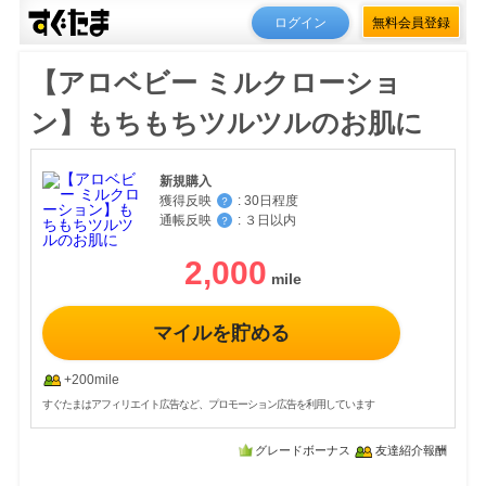
ログイン
無料会員登録
【アロベビー ミルクローショ
ン】もちもちツルツルのお肌に
新規購入
獲得反映
:
30日程度
？
通帳反映
:
３日以内
？
2,000
マイルを貯める
+200mile
すぐたまはアフィリエイト広告など、プロモーション広告を利用しています
グレードボーナス
友達紹介報酬