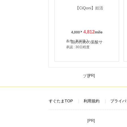
4,812
4,000
条件 : 新規購入
承認 : 30日程度
[PR]
すぐたまTOP
利用規約
プライバ
[PR]