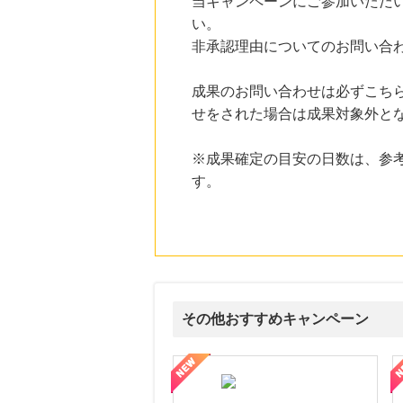
当キャンペーンにご参加いただ
にお申し込みがありました
い。
11時間前
非承認理由についてのお問い合
じゃらんnet
1.0
%mile
にお申し込みがありました
成果のお問い合わせは必ずこち
せをされた場合は成果対象外と
11時間前
Yahoo!ショッピング
2.0
%mile
※成果確定の目安の日数は、参
にお申し込みがありました
す。
5時間前
楽天ブックス
1.0
%mile
にお申し込みがありました
その他おすすめキャンペーン
式サイト】スーツケース・バッグ
【ロデオドライブ】創業70年の信頼と高価買取を実現！ブランド品
【ファビウス公式EC】すべて