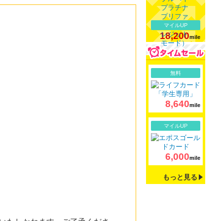
マイルUP
18,200
mile
詳細
無料
8,640
mile
詳細
マイルUP
6,000
mile
もっと見る