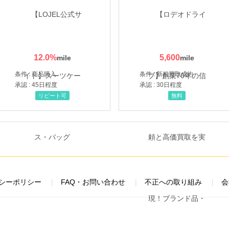
12.0
%
5,600
条件 : 商品購入
条件 : 新規買取成約
承認 : 45日程度
承認 : 30日程度
リピート可
無料
シーポリシー
FAQ・お問い合わせ
不正への取り組み
会