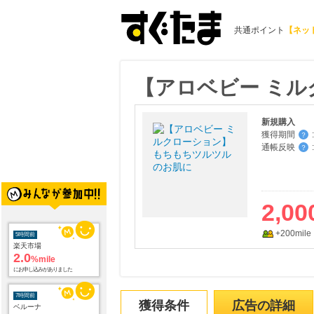
共通ポイント
【ネッ
【アロベビー ミ
新規購入
獲得期間
:
？
通帳反映
:
？
2,00
+200mile
5時間前
楽天市場
2.0
%mile
にお申し込みがありました
7時間前
獲得条件
広告の詳細
ベルーナ