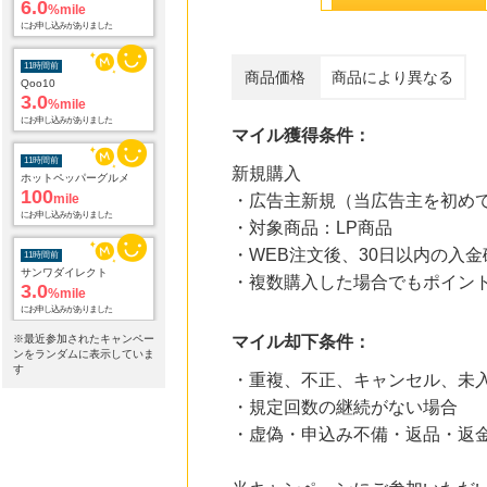
6.0
%mile
にお申し込みがありました
11時間前
商品価格
商品により異なる
Qoo10
3.0
%mile
にお申し込みがありました
マイル獲得条件：
11時間前
新規購入
ホットペッパーグルメ
100
mile
・広告主新規（当広告主を初め
にお申し込みがありました
・対象商品：LP商品
・WEB注文後、30日以内の入金
11時間前
サンワダイレクト
・複数購入した場合でもポイン
3.0
%mile
にお申し込みがありました
※最近参加されたキャンペー
マイル却下条件：
11時間前
ンをランダムに表示していま
Trip.com（トリップドットコム）ホテル
す
・重複、不正、キャンセル、未
5.0
%mile
・規定回数の継続がない場合
にお申し込みがありました
・虚偽・申込み不備・返品・返
11時間前
話題の商品がお得に試せる【サンプル百貨店】ちょっプル申込
1.0
%mile