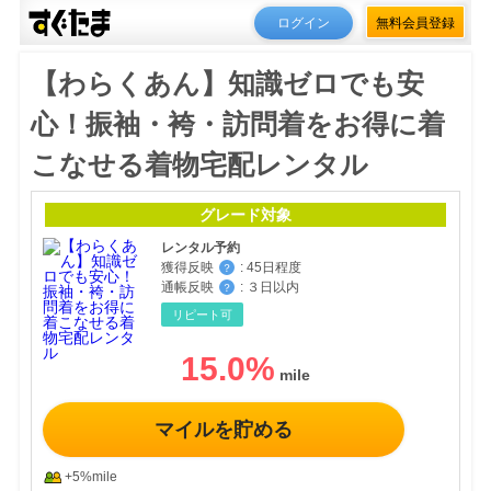
ログイン
無料会員登録
【わらくあん】知識ゼロでも安
心！振袖・袴・訪問着をお得に着
こなせる着物宅配レンタル
グレード対象
レンタル予約
獲得反映
:
45日程度
？
通帳反映
:
３日以内
？
リピート可
15.0
%
マイルを貯める
+5%mile