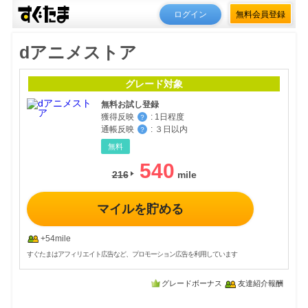
ログイン
無料会員登録
dアニメストア
グレード対象
無料お試し登録
獲得反映
:
1日程度
？
通帳反映
:
３日以内
？
無料
540
216
マイルを貯める
+54mile
すぐたまはアフィリエイト広告など、プロモーション広告を利用しています
グレードボーナス
友達紹介報酬