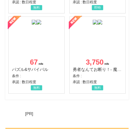
承認 : 数日程度
承認 : 数日程度
無料
即時
67
3,750
パズル&サバイバル
勇者なんてお断り！- 魔王の力で異世界征服
条件 :
条件 :
承認 : 数日程度
承認 : 数日程度
無料
無料
[PR]