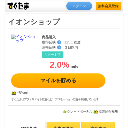
ログイン
無料会員登録
イオンショップ
商品購入
獲得反映
:
125日程度
？
通帳反映
:
３日以内
？
リピート可
2.0
%
マイルを貯める
+5%mile
すぐたまはアフィリエイト広告など、プロモーション広告を利用しています
グレードボーナス
友達紹介報酬